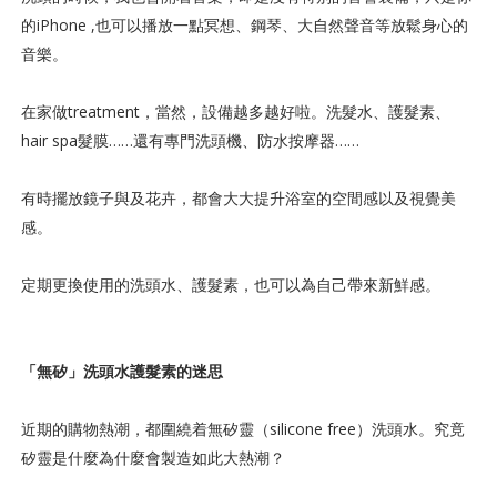
的iPhone ,也可以播放一點冥想、鋼琴、大自然聲音等放鬆身心的
音樂。
在家做treatment，當然，設備越多越好啦。
洗髮水、護髮素、
hair spa髮膜……還有專門洗頭機、防水按摩器……
有時擺放鏡子與及花卉，都會大大提升浴室的空間感以及視覺美
感。
定期更換使用的洗頭水、護髮素，也可以為自己帶來新鮮感。
「無矽」洗頭水護髮素的迷思
近期的購物熱潮，都圍繞着無矽靈（silicone free）洗頭水。究竟
矽靈是什麼為什麼會製造如此大熱潮？