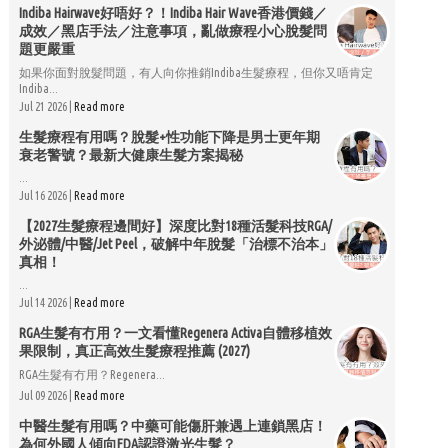
Indiba Hairwave好唔好？！Indiba Hair Wave香港價錢／
成效／黑店手法／注意事項，亂做療程小心脫髮問
題更嚴重
如果你面對脫髮問題，有人向你推銷Indiba生髮療程，但你又唔肯定
Indiba...
Jul 21 2026 |
Read more
生髮療程有用嗎？脫髮+性功能下降是男士更年期
衰老警號？最新大健康生髮方案揭秘
...
Jul 16 2026 |
Read more
【2027生髮療程邊間好】深度比對18種活髮科技RGA/
外泌體/中醫/Jet Peel，破解中年脫髮「治標不治本」
真相！
...
Jul 14 2026 |
Read more
RGA生髮有冇用？一文看懂Regenera Activa自體移植效
果限制，真正高效生髮療程推薦 (2027)
RGA生髮有冇用？Regenera...
Jul 09 2026 |
Read more
中醫生髮有用嗎？中藥可能傷肝兼遇上連鎖黑店！
為何外國人傾向FDA認證激光生髮？