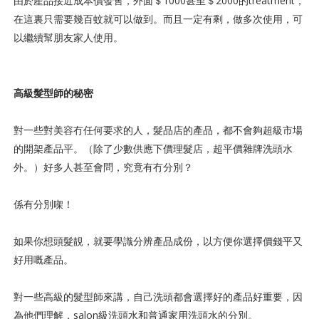
由於產品接近成本價發售，外面＄1000甚至＄2000的treatment，
在這裏只需要幾百蚊就可以做到。而且一定有剩，做多次使用，可
以繼續幫朋友家人使用。
高級髮型師的秘密
對一些對美容冇任何要求的人，髮品店的產品，都不會夠超級市場
的開架產品平。（除了少數供應下價理髮店，超平價雜牌洗頭水
外。）好多人甚至會問，究竟有冇分別？
係有分別㗎！
如果你想頭髮靚，就要學識分辨產品成份，以方便你選擇價錢平又
好用嘅產品。
對一些高級的髮型師來講，自己洗頭都會選擇好的產品好重要，因
為他們理解，salon級洗頭水和普通家用洗頭水的分別。