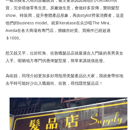
一般消費者入唔到原廠購買，最主要原因因為他們只向salon供
貨，完全唔做零售生意。原廠做生意，會做好多宣傳，贊助髮型
show、時裝周，提升整體產品形象，再由stylist劈落消費者，這是
他們的business model。就算Keratase在尖沙咀The Mira、
Aveda在各大商場有專門店，價錢亦好貴。買兩件已經超過
＄1000。
想又靚又平，位於旺角、佐敦嘅髮品店就最適合入門級的美男美女
入手。呢啲地方專門供應俾髮型屋，簡單來講就係批發。
為咗靚，同埋介紹更加多好用抵用美髮產品比大家，我就會帶你地
去平時可能好少出入嘅廟街、佐敦，尋找隱世髮品店！