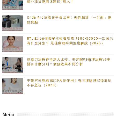
絕不適合做麗珠蘭的5種人！
Onda Pro溶脂貪平會出事！教你精算「一叮面」優
點缺點
BTL Exion價錢單次收費攻略 $380-$6000一次效果
有什麼分別？ 最佳療程時間溫度解說（2026）
筋膜刀治療香港深入比較：美容院VS物理治療VS中
醫有什麼分別？價錢效果不同分析
中醫穴位埋線減肥9大副作用！香港埋線減肥後遺症
不容忽視（2026）
Menu