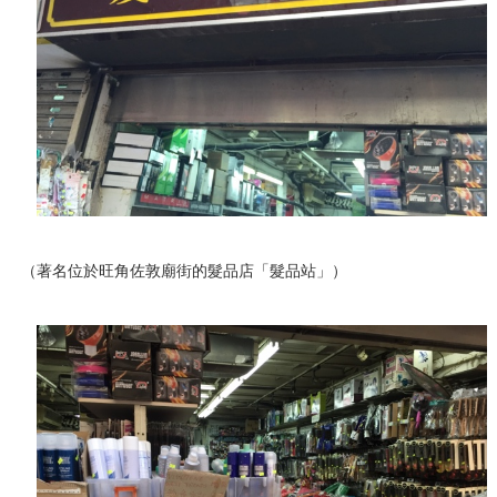
（著名位於旺角佐敦廟街的髮品店「髮品站」）