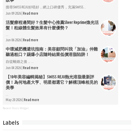
搜尋SWISS REJU好唔好，網上口碑優秀，充滿SWISS...
Jun 09 2026 |
Read more
活髮療程邊間好？生髮中心推薦Sheer Reprime煥光活
髮！粒線體生髮效果有什麼優勢？
...
Jun 06 2026 |
Read more
中環減肥機避坑指南：美容顧問叫我「加油」仲難
聽過粗口？踢爆小店隨時結業低價溶脂陷阱！
自從離婚之後，...
Jun 04 2026 |
Read more
【10年美容編輯揭秘】SWISS REJU熱光溶脂最新評
價！為何地產大亨、明星都選它？解構頂峰相見的
美學
...
May 20 2026 |
Read more
Recent Posts Widget
Labels