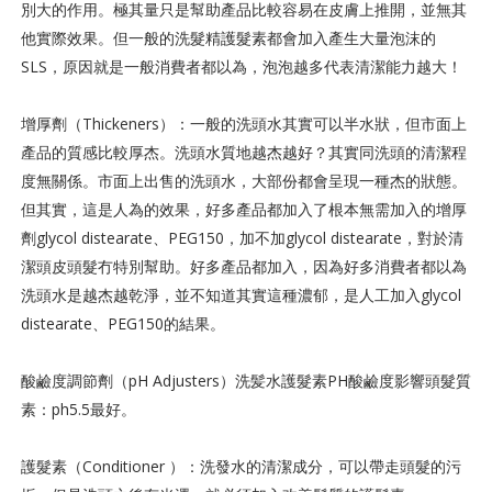
別大的作用。極其量只是幫助產品比較容易在皮膚上推開，並無其
他實際效果。但一般的洗髮精護髮素都會加入產生大量泡沫的
SLS，原因就是一般消費者都以為，泡泡越多代表清潔能力越大！
增厚劑（Thickeners）：一般的洗頭水其實可以半水狀，但市面上
產品的質感比較厚杰。洗頭水質地越杰越好？其實同洗頭的清潔程
度無關係。市面上出售的洗頭水，大部份都會呈現一種杰的狀態。
但其實，這是人為的效果，好多產品都加入了根本無需加入的增厚
劑
glycol distearate、PEG150，
加不加
glycol distearate
，對於清
潔頭皮頭髮冇特別幫助。好多產品都加入，因為好多消費者都以為
洗頭水是越杰越乾淨，並不知道其實這種濃郁，是人工加入
glycol
distearate、PEG150的結果。
酸鹼度調節劑（pH Adjusters）洗髪水護髮素PH酸鹼度影響頭髮質
素：ph5.5最好。
護髮素（Conditioner ）：洗發水的清潔成分，可以帶走頭髮的污