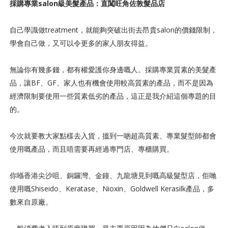
採購專業salon級美髮產品：直闖旺角佐敦髮品店
自己學識做treatment，就能夠突破出街去昂貴salon的價錢限制，
學會自己做，又可以令更多的家人朋友得益。
無論你有幾多錢，都有權愛護你身邊嘅人。採購專業質素的美髮產
品，讓BF、GF、家人也有機會使用較高質素的產品，而不是因為
經濟限制要使用一些質素低劣的產品，這正是我介紹這個專題的目
的。
今次就要教大家點樣去入貨，搵到一啲超高質素、專業髮型師都會
使用嘅產品，而且唔需要再經過專門店、專櫃購買。
你喺香港尖沙咀、銅鑼灣、金鐘、九龍塘見到嘅高級髮型店，佢哋
使用嘅Shiseido、Keratase、Nioxin、Goldwell Kerasilk產品，多
數來自原廠。