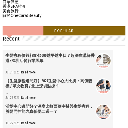
口罩供應
香港SPA推介
美食旅行
關於OneCaratBeauty
POPULAR
Recent
生髮療程價錢$288-$5000越平越中伏？超深度講解香
港+深圳活髮行業黑幕
...
Jul 31 2026 |
Read more
【生髮療程邊間好】2027生髮中心大比拼：高價靚
機 / 單次收費 / 北上深圳點揀？
...
Jul 28 2026 |
Read more
活髮中心邊間好？深度比較西藥中醫與生髮療程，
脫髮同性能力真係要二選一？
...
Jul 25 2026 |
Read more