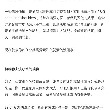
一些價錢低廉，普通個人護理專門店都買到的家用洗頭水例如P&G
head and shoulders，通常在清潔方面，都做到要做的效果。這些
普通超級市場洗頭水基本上都可以清潔徹底清潔頭皮上的油脂，但
普通平價洗髮水的缺點，就是清潔力太猛烈，造成頭髮枯黃、開
叉、糾纏的問題。
現在就教你如何分辨高質素和低質素的洗頭水。
解構你支洗頭水的成份
對於一些要求低的消費者來講，家用洗頭水和專業洗頭水好像看起
來係一樣！而且家用洗頭水大大支，好似好抵用！但當你真係研究
過，同專業髮型師學習過，就會知道洗頭水真的有分級數。
Salon級數的洗頭水，真正有效成分多一點，無謂的成份就會少一