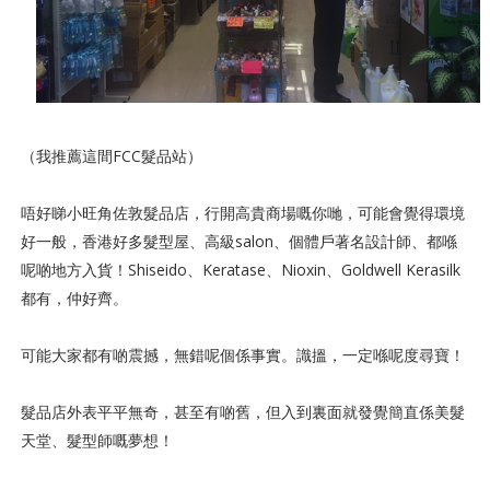
（我推薦這間FCC髮品站）
唔好睇小旺角佐敦髮品店，行開高貴商場嘅你哋，可能會覺得環境
好一般，香港好多髮型屋、高級salon、個體戶著名設計師、都喺
呢啲地方入貨！
Shiseido、Keratase、Nioxin、Goldwell Kerasilk
都有，仲好齊。
可能大家都有啲震撼，無錯呢個係事實。識搵，一定喺呢度尋寶！
髮品店外表平平無奇，甚至有啲舊，但入到裏面就發覺簡直係美髮
天堂、髮型師嘅夢想！