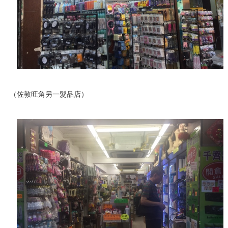
（佐敦旺角另一髮品店）