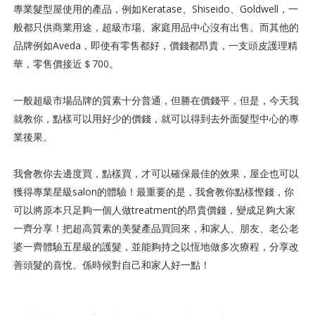
專業髮型屋使用的產品，例如Keratase、Shiseido、Goldwell，一
般都只供商業用途，超級市場、家庭用品中心沒有出售。而其他的
品牌例如Aveda，即使有零售都好，價錢都昂貴，一支頭皮護理精
華，零售價接近＄700。
一般超級市場品牌的質素十分普通，但勝在價錢平，但是，今天我
就教你，點樣可以用好少的價錢，就可以得到去外面髮型中心的專
業後果。
我會教你去邊度買，點樣買，才可以確保最佳的效果，屋企也可以
獲得專業星級salon的體驗！最重要的是，我會教你點樣慳錢，你
可以將原本只足夠一個人做treatment的昂貴價錢，變成足夠大家
一齊分享！把超高質素的美髮產品買回來，和家人、朋友、老公老
婆一齊體驗五星級的護髮，並能夠持之以恆地做多次療程，分享改
善頭髮的喜悅。係時候對自己和家人好一點！