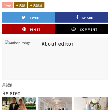
Tags
# 美髮
# 美髮油
TWEET
SHARE
PIN IT
COMMENT
About editor
美髮油
Related