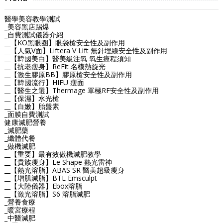
醫學美容教學測試
_美容黑店踢爆
_自費測試儀器介紹
__【KO黑眼圈】眼袋槍安全性及副作用
__【人氣V面】Liftera V Lift 無針埋線安全性及副作用
__【韓國美白】醫美級注氧 氧生療程須知
__【抗老瘦身】ReFit 名模熱旋光
__【激生膠原BB】膠原槍安全性及副作用
__【韓國流行】HIFU 瘦面
__【醫生之選】Thermage 單極RF安全性及副作用
__【保濕】水光槍
__【白嫩】胎盤素
_面膜自費測試
健康減肥營養
_減肥藥
_纖體代餐
_做機減肥
__【重要】最有效做機減肥教學
__【貴族瘦身】Le Shape 熱光雷神
__【熱光溶脂】ABAS SR 醫美超級瘦身
__【增肌減脂】BTL Emsculpt
__【大陸儀器】Ebox溶脂
__【激光溶脂】S6 溶脂減肥
_營養食療
_暖宮療程
_中醫減肥