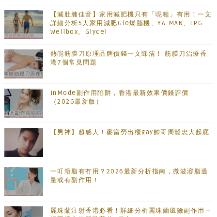
【減肚腩佳音】家用減肥機只有「呢種」有用！一文
詳細分析5大家用減肥Glo爆脂機、YA-MAN、LPG
Wellbox、Glycel
熱能筋膜刀原理品牌價錢一文睇清！ 筋膜刀治療香
港7個常見問題
InMode副作用陷阱，香港最新效果價錢評價
（2026最新版）
【男神】超感人！麥當勞出櫃gay帥哥周賢忠大起底
一叮溶脂有冇用？2026最新分析指南，微波溶脂過
量或有副作用！
麗珠蘭注射香港必看！詳細分析麗珠蘭風險副作用＋