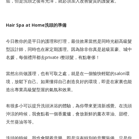
垢，但是洗頭之後有光澤，就必須加入改善髮質的護髮素。
Hair Spa at Home洗頭的準備
今日教你的是平日的護理和打理，最佳效果當然是同時光顧高級髮
型設計師，同時也在家定期護理。因為除非你真是超級富豪、城中
名媛，每個禮拜都去private i整頭髮，有點奢侈！
當然出街做護理，也有可取之處，就是在一個愉快輕鬆的salon
環
境，放鬆下自己。
如果懂得自己創造良好的環境，即是在家裏也能
造出專業高級髮型屋的氣氛和效果。
有很多小可以提升洗頭沐浴的體驗，為你帶來更清新感覺。在洗頭
沖涼的時候，我會點着一個香薰爐，會放新鮮的薰衣草油、甜橙、
天竺葵油等等。
洗頭的時候，我也會開着音樂，即是沒有特別的音響裝備，只是你