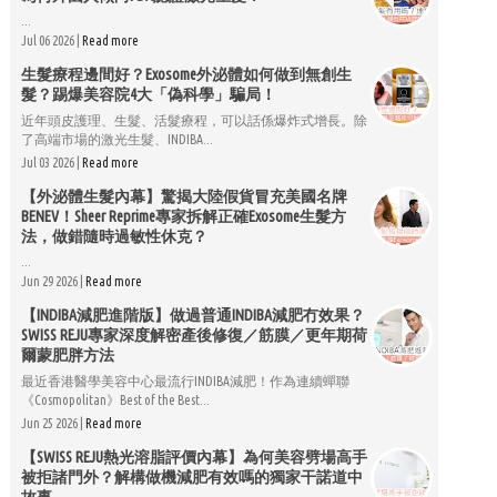
...
Jul 06 2026 |
Read more
生髮療程邊間好？Exosome外泌體如何做到無創生
髮？踢爆美容院4大「偽科學」騙局！
近年頭皮護理、生髮、活髮療程，可以話係爆炸式增長。除
了高端市場的激光生髮、INDIBA...
Jul 03 2026 |
Read more
【外泌體生髮內幕】驚揭大陸假貨冒充美國名牌
BENEV！Sheer Reprime專家拆解正確Exosome生髮方
法，做錯隨時過敏性休克？
...
Jun 29 2026 |
Read more
【INDIBA減肥進階版】做過普通INDIBA減肥冇效果？
SWISS REJU專家深度解密產後修復／筋膜／更年期荷
爾蒙肥胖方法
最近香港醫學美容中心最流行INDIBA減肥！作為連續蟬聯
《Cosmopolitan》Best of the Best...
Jun 25 2026 |
Read more
【SWISS REJU熱光溶脂評價內幕】為何美容劈場高手
被拒諸門外？解構做機減肥有效嗎的獨家干諾道中
故事