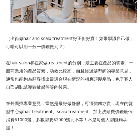
（出街做hair and scalp treatment好正但好貴！如果學識自己做，
可唔可以用十分一價錢做到？）
在hair salon和在家做treatment的分別，最主要在產品的質素。一
般商業用的產品質素，功效比較高，而且經過髮型師的專業意見，
通常也能夠為顧客找出最適合現在情況的相應頭髮產品，免了客人
自己胡亂試導致敏感等等的後果。
在外面找專業意見，當然是最好做舒服，可惜價錢亦貴，現在的髮
型中心做hair treatment、scalp treatment，加上洗頭費價錢最低
消費$1000幾，多數都要$2000幾元不等！不是每個人都能夠承
擔！