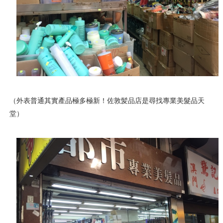
（外表普通其實產品極多極新！佐敦髪品店是尋找專業美髮品天
堂）