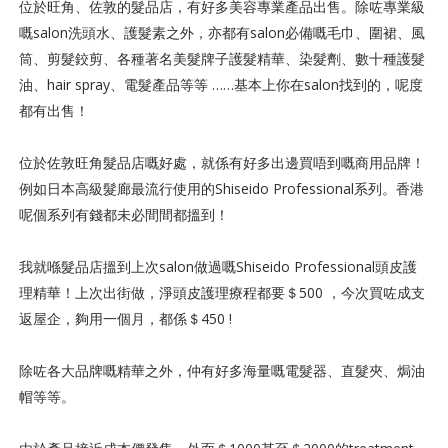
位於旺角、佐敦的髮品店，有好多美容專業產品出售。除咗專業級
嘅salon洗頭水、護髮素之外，亦都有salon必備嘅毛巾、圍裙、風
筒、剪髮鉸剪、各種著名美髮牌子護髮精華、染髮劑、數十種護髮
油、hair spray、電髮產品等等 ……基本上你在salon找到的，呢度
都有出售！
位於佐敦旺角髮品店嘅好處，就係有好多出邊買唔到嘅商用品牌！
例如日本高級髮廊最流行使用的Shiseido Professional系列。香港
呢個系列有錢都未必間間都搵到！
我就喺髮品店搵到上次salon做過嘅Shiseido Professional頭皮護
理精華！上次出街做，淨頭皮護理療程都要＄500 ，今次買咗成支
返屋企，夠用一個月，都係＄450 !
除咗各大品牌嘅精華之外，仲有好多海量嘅電髮器、直髮夾、焗油
帽等等。