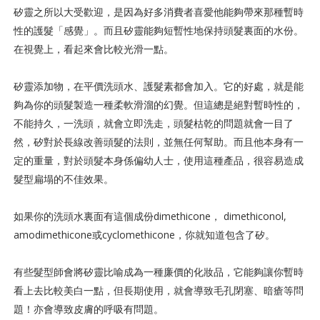
矽靈之所以大受歡迎，是因為好多消費者喜愛他能夠帶來那種暫時
性的護髮「感覺」。而且矽靈能夠短暫性地保持頭髮裏面的水份。
在視覺上，看起來會比較光滑一點。
矽靈添加物，在平價洗頭水、護髮素都會加入。它的好處，就是能
夠為你的頭髮
製造一種柔軟滑溜的幻覺。但這總是絕對暫時性的，
不能持久，一洗頭，就會立即洗走，頭髮枯乾的問題就會一目了
然，矽對於長線改善頭髮的法則，並無任何幫助。而且他本身有一
定的重量，對於頭髮本身係偏幼人士，使用這種產品，很容易造成
髮型扁塌的不佳效果。
如果你的洗頭水裏面有這個成份dimethicone， dimethiconol,
amodimethicone或cyclomethicone，
你就知道包含了矽。
有些髮型師會將矽靈比喻成為一種廉價的化妝品，它能夠讓你暫時
看上去比較美白一點，但長期使用，就會導致毛孔閉塞、暗瘡等問
題！亦會導致皮膚的呼吸有問題。