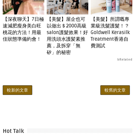
【深夜聊天】7日極
【美髮】屋企也可
【美髮】所謂嘅專
速減肥瘦身美白旺
以做出＄2000高級
業級洗髮護髮！？
桃花的方法！用最
salon護髮效果！好
Goldwell Kerasilk
佳狀態準備約會！
用洗頭水護髪素推
Treatment香港自
薦，及拆穿「無
費測試
矽」的秘密
bRelated
較新的文章
較舊的文章
Hot Talk