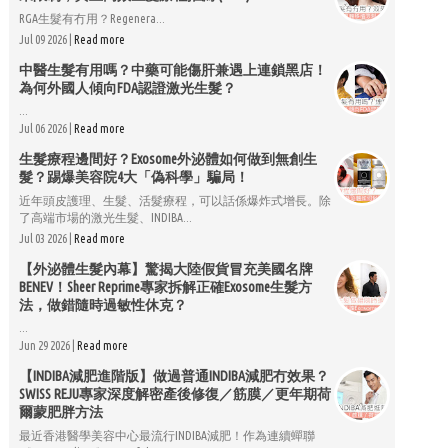
RGA生髮有冇用？Regenera...
Jul 09 2026 |
Read more
中醫生髮有用嗎？中藥可能傷肝兼遇上連鎖黑店！
為何外國人傾向FDA認證激光生髮？
...
Jul 06 2026 |
Read more
生髮療程邊間好？Exosome外泌體如何做到無創生
髮？踢爆美容院4大「偽科學」騙局！
近年頭皮護理、生髮、活髮療程，可以話係爆炸式增長。除
了高端市場的激光生髮、INDIBA...
Jul 03 2026 |
Read more
【外泌體生髮內幕】驚揭大陸假貨冒充美國名牌
BENEV！Sheer Reprime專家拆解正確Exosome生髮方
法，做錯隨時過敏性休克？
...
Jun 29 2026 |
Read more
【INDIBA減肥進階版】做過普通INDIBA減肥冇效果？
SWISS REJU專家深度解密產後修復／筋膜／更年期荷
爾蒙肥胖方法
最近香港醫學美容中心最流行INDIBA減肥！作為連續蟬聯