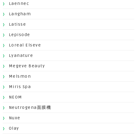
Laennec
Langham
Latisse
Lepisode
Loreal Elseve
Lyanature
Megeve Beauty
Melsmon
Miris Spa
NEOM
Neutrogena面膜機
Nuxe
Olay