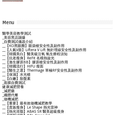
Menu
醫學美容教學測試
_美容黑店踢爆
_自費測試儀器介紹
__【KO黑眼圈】眼袋槍安全性及副作用
__【人氣V面】Liftera V Lift 無針埋線安全性及副作用
__【韓國美白】醫美級注氧 氧生療程須知
__【抗老瘦身】ReFit 名模熱旋光
__【激生膠原BB】膠原槍安全性及副作用
__【韓國流行】HIFU 瘦面
__【醫生之選】Thermage 單極RF安全性及副作用
__【保濕】水光槍
__【白嫩】胎盤素
_面膜自費測試
健康減肥營養
_減肥藥
_纖體代餐
_做機減肥
__【重要】最有效做機減肥教學
__【貴族瘦身】Le Shape 熱光雷神
__【熱光溶脂】ABAS SR 醫美超級瘦身