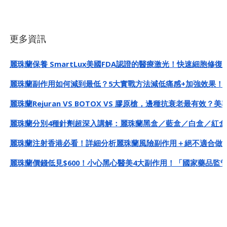
更多資訊
麗珠蘭保養 SmartLux美國FDA認證的醫療激光！快速細胞修復
麗珠蘭副作用如何減到最低？5大實戰方法減低痛感+加強效果！
麗珠蘭Rejuran VS BOTOX VS 膠原槍，邊種抗衰老最有效？
麗珠蘭分別4種針劑超深入講解：麗珠蘭黑盒／藍盒／白盒／紅盒
麗珠蘭注射香港必看！詳細分析麗珠蘭風險副作用＋絕不適合做
麗珠蘭價錢低見$600！小心黑心醫美4大副作用！「國家藥品監