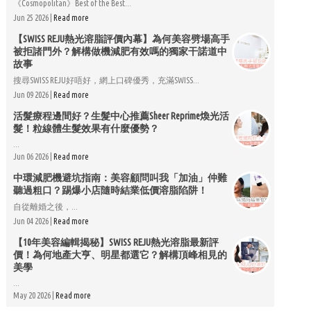
《Cosmopolitan》Best of the Best...
Jun 25 2026 |
Read more
【SWISS REJU熱光溶脂評價內幕】為何美容劈場高手
被拒諸門外？解構做機減肥有效嗎的獨家干諾道中
故事
搜尋SWISS REJU好唔好，網上口碑優秀，充滿SWISS...
Jun 09 2026 |
Read more
活髮療程邊間好？生髮中心推薦Sheer Reprime煥光活
髮！粒線體生髮效果有什麼優勢？
...
Jun 06 2026 |
Read more
中環減肥機避坑指南：美容顧問叫我「加油」仲難
聽過粗口？踢爆小店隨時結業低價溶脂陷阱！
自從離婚之後，...
Jun 04 2026 |
Read more
【10年美容編輯揭秘】SWISS REJU熱光溶脂最新評
價！為何地產大亨、明星都選它？解構頂峰相見的
美學
...
May 20 2026 |
Read more