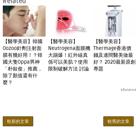
Related
【醫學美容】韓國
【醫學美容】
【醫學美容】
Oozoo針劑注射面
Neutrogena面膜機
Thermage香港價
膜有幾好用！？韓
大踢爆！紅外線真
錢及邊間醫美做最
國大隻Oppa男神
係可以美肌？使用
好？ 2020最新原創
「朴敍俊」推薦，
限制破解方法 討論
專題
除了顏值還有什
麼？
bRelated
較新的文章
較舊的文章