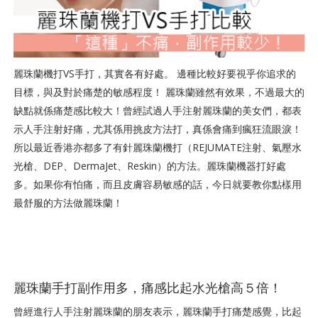
麗珠蘭機打VS手打，其實各有好處。 邊種比較好要視乎你追求的
目標，與及對於痛楚的敏感程度！ 麗珠蘭雖然有效果，不過最大的
缺點就係痛楚感比較大！曾經試過人手注射麗珠蘭的美女們，都表
示人手注射好痛，尤其係用挑皮方法打，真係會痛到瘋狂流眼淚！
所以最近香港亦都多了有針麗珠蘭機打（REJUMATE注射、氣壓水
光槍、DEP、DermaJet、Reskin）的方法。麗珠蘭機器打好處
多。如果你有怕痛，而且皮膚容易敏感的話，今日就要教你點樣用
最舒服的方法做麗珠蘭！
麗珠蘭手打副作用多，痛感比起水光槍高５倍！
曾經進行人手注射麗珠蘭的朋友表示，麗珠蘭手打痛楚感覺，比起