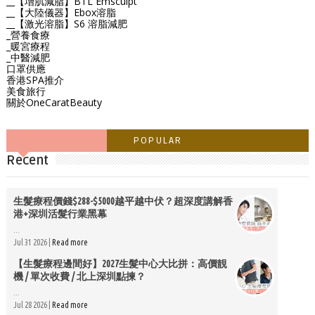
__【增肌減脂】BTL Emsculpt
__【大陸儀器】Ebox溶脂
__【激光溶脂】S6 溶脂減肥
_營養食療
_暖宮療程
_中醫減肥
口罩供應
香港SPA推介
美食旅行
關於OneCaratBeauty
POPULAR
Recent
生髮療程價錢$288-$5000越平越中伏？超深度講解香
港+深圳活髮行業黑幕
...
Jul 31 2026 |
Read more
【生髮療程邊間好】2027生髮中心大比拼：高價靚
機 / 單次收費 / 北上深圳點揀？
...
Jul 28 2026 |
Read more