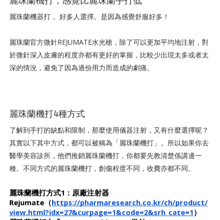
麗珠蘭機打，感覺比麗珠蘭手打低
麗珠蘭機器打， 好多人選擇。是因為感覺舒服好多！
麗珠蘭官方微針REJUMATE水光槍，除了可以更加平均地注射，對
於微針深入皮膚的程度亦都有更好的掌握，比較少出現太多或者太
深的情況，避免了因為過份用力而造成的劇痛。
麗珠蘭機打4種方式
了解到手打的缺點和限制，那麼使用儀器注射，又有什麼選擇呢？
其實以下其中方式，都可以被稱為「麗珠蘭機打」。所以如果你去
醫學美容診所，他們推銷麗珠蘭機打，你都要先教清楚係講邊一
種。不同方式的麗珠蘭機打，創傷程度不同，收費亦都不同。
麗珠蘭機打方式1：原廠注射器
Rejumate（
https://pharmaresearch.co.kr/ch/product/
view.html?idx=27&curpage=1&code=2&srh_cate=1
）