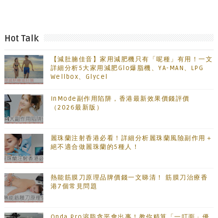
Hot Talk
【減肚腩佳音】家用減肥機只有「呢種」有用！一文
詳細分析5大家用減肥Glo爆脂機、YA-MAN、LPG
Wellbox、Glycel
InMode副作用陷阱，香港最新效果價錢評價
（2026最新版）
麗珠蘭注射香港必看！詳細分析麗珠蘭風險副作用＋
絕不適合做麗珠蘭的5種人！
熱能筋膜刀原理品牌價錢一文睇清！ 筋膜刀治療香
港7個常見問題
Onda Pro溶脂貪平會出事！教你精算「一叮面」優