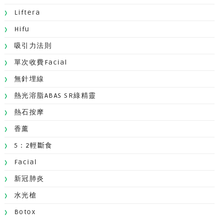
Liftera
Hifu
吸引力法則
單次收費facial
無針埋線
熱光溶脂ABAS SR綠精靈
熱石按摩
香薰
5：2輕斷食
Facial
新冠肺炎
水光槍
Botox