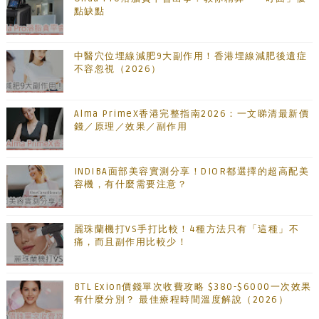
點缺點
中醫穴位埋線減肥9大副作用！香港埋線減肥後遺症
不容忽視（2026）
Alma PrimeX香港完整指南2026：一文睇清最新價
錢／原理／效果／副作用
INDIBA面部美容實測分享！DIOR都選擇的超高配美
容機，有什麼需要注意？
麗珠蘭機打VS手打比較！4種方法只有「這種」不
痛，而且副作用比較少！
BTL Exion價錢單次收費攻略 $380-$6000一次效果
有什麼分別？ 最佳療程時間溫度解說（2026）