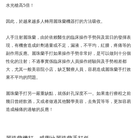
水光槍高5倍！
因此，於越來越多人轉用麗珠蘭機器打的方法吸收。
人手注射麗珠蘭，由於依賴醫生的臨床操作手勢與及當日的發揮表
現，有機會造成針劑過量或不足，漏液，不平均，紅腫，疼痛等的
副作用反應。麗珠蘭手打如果操作手勢非常好，是可以做到十分個
性化的注射；不過事實係臨床操作人員操作經驗與及手勢相差都
大，尤其一般美容院小店，缺乏醫療人員，容易造成麗珠蘭手打效
果不平均的問題。
麗珠蘭手打另一嚴重缺點，就係針孔深度不一。如果進行療程之前
幾日曾經飲酒，又或者做過其他醫學美容，去角質等等，更加容易
造成極痛的過敏的反應！