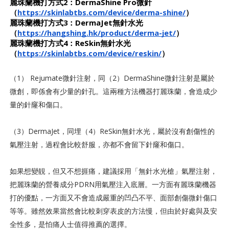
麗珠蘭機打方式2：DermaShine Pro微針　
（
https://skinlabtbs.com/device/derma-shine/
）
麗珠蘭機打方式3：DermaJet無針水光　
（
https://hangshing.hk/product/derma-jet/
）
麗珠蘭機打方式4：ReSkin無針水光　
（
https://skinlabtbs.com/device/reskin/
）
（1） Rejumate微針注射，同（2）DermaShine微針注射是屬於
微創，即係會有少量的針孔。這兩種方法機器打麗珠蘭，會造成少
量的針窿和傷口。
（3）DermaJet，同埋（4）ReSkin無針水光，屬於沒有創傷性的
氣壓注射，過程會比較舒服，亦都不會留下針窿和傷口。
如果想變靚，但又不想捱痛，建議採用「無針水光槍」氣壓注射，
把麗珠蘭的營養成分PDRN用氣壓注入底層。一方面有麗珠蘭機器
打的優點，一方面又不會造成嚴重的凹凸不平、面部創傷微針傷口
等等。雖然效果當然會比較刺穿表皮的方法慢，但由於好處與及安
全性多，是怕痛人士值得推薦的選擇。