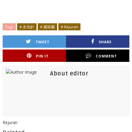
Tags
# 水光針
# 麗珠蘭
# Rejuran
TWEET
SHARE
PIN IT
COMMENT
About editor
Rejuran