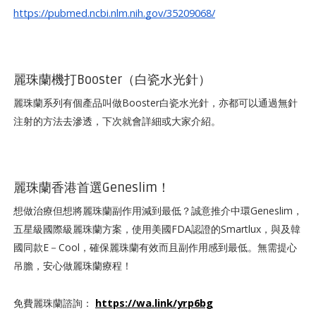
https://pubmed.ncbi.nlm.nih.gov/35209068/
麗珠蘭機打Booster（白瓷水光針）
麗珠蘭系列有個產品叫做Booster白瓷水光針，亦都可以通過無針
注射的方法去滲透，下次就會詳細或大家介紹。
麗珠蘭香港首選Geneslim！
想做治療但想將麗珠蘭副作用減到最低？誠意推介中環Geneslim，
五星級國際級麗珠蘭方案，使用美國FDA認證的Smartlux，與及韓
國同款E－Cool，確保麗珠蘭有效而且副作用感到最低。無需提心
吊膽，安心做麗珠蘭療程！
https://wa.link/yrp6bg
免費麗珠蘭諮詢：