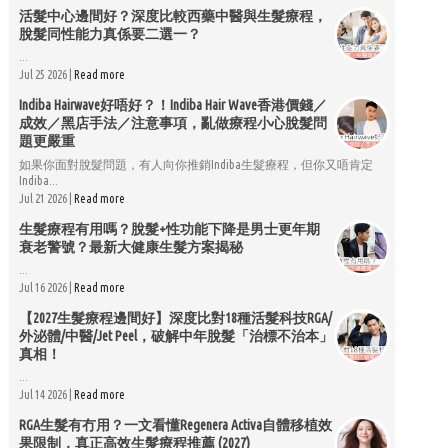
活髮中心邊間好？深度比較西藥中醫與生髮療程，
脫髮同性能力真係要二選一？
...
Jul 25 2026 |
Read more
Indiba Hairwave好唔好？！Indiba Hair Wave香港價錢／
成效／黑店手法／注意事項，亂做療程小心脫髮問
題更嚴重
如果你面對脫髮問題，有人向你推銷Indiba生髮療程，但你又唔肯定
Indiba...
Jul 21 2026 |
Read more
生髮療程有用嗎？脫髮+性功能下降是男士更年期
衰老警號？最新大健康生髮方案揭秘
...
Jul 16 2026 |
Read more
【2027生髮療程邊間好】深度比對18種活髮科技RGA/
外泌體/中醫/Jet Peel，破解中年脫髮「治標不治本」
真相！
...
Jul 14 2026 |
Read more
RGA生髮有冇用？一文看懂Regenera Activa自體移植效
果限制，真正高效生髮療程推薦 (2027)