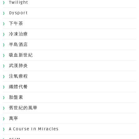
Twilight
Dysport
下午茶
冷凍治療
半島酒店
吸血新世紀
武漢肺炎
注氧療程
纖體代餐
胎盤素
舊世紀的風華
萬寧
A Course In Miracles