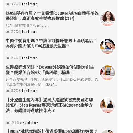
Jul 14 2026 |
Read more
RGA生髮有冇用？一文看懂Regenera Activa自體移植效
果限制，真正高效生髮療程推薦 (2027)
RGA生髮有冇用？Regenera...
Jul 09 2026 |
Read more
中醫生髮有用嗎？中藥可能傷肝兼遇上連鎖黑店！
為何外國人傾向FDA認證激光生髮？
...
Jul 06 2026 |
Read more
生髮療程邊間好？Exosome外泌體如何做到無創生
髮？踢爆美容院4大「偽科學」騙局！
近年頭皮護理、生髮、活髮療程，可以話係爆炸式增長。除
了高端市場的激光生髮、INDIBA...
Jul 03 2026 |
Read more
【外泌體生髮內幕】驚揭大陸假貨冒充美國名牌
BENEV！Sheer Reprime專家拆解正確Exosome生髮方
法，做錯隨時過敏性休克？
...
Jun 29 2026 |
Read more
【INDIBA減肥進階版】做過普通INDIBA減肥冇效果？