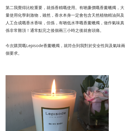
第二我覺得比較重要，就係香精嘅使用。有啲廉價嘅香薰蠟燭，大
量使用化學刺激物，雖然，香水本身一定會包含天然植物精油與及
人工合成嘅香水香味，但係，有啲低水準嘅香薰蠟燭，做作氣味真
係非常難頂！通常點完之後個兩三小時之後就會頭痛。
今次購買嘅Lepisode香薰蠟燭，就符合到我對於安全性與及氣味兩
個要求。