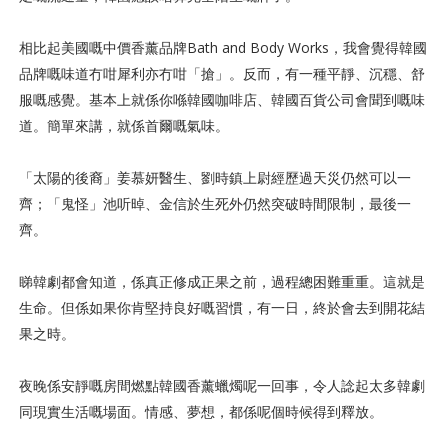
相比起美國嘅中價香薰品牌Bath and Body Works，我會覺得韓國
品牌嘅味道冇咁犀利亦冇咁「搶」。反而，有一種平靜、沉穩、舒
服嘅感覺。基本上就係你喺韓國咖啡店、韓國百貨公司會聞到嘅味
道。簡單來講，就係首爾嘅氣味。
「太陽的後裔」姜慕妍醫生、劉時鎮上尉經歷過天災仍然可以一
齊；「鬼怪」
池听晫、金信於生死外仍然突破時間限制，最後一
齊。
睇韓劇都會知道，係真正修成正果之前，過程總困難重重。這就是
生命。但係如果你肯堅持良好嘅習慣，有一日，終於會去到開花結
果之時。
夜晚係安靜嘅房間燃點韓國香薰蠟燭呢一回事，令人諗起太多韓劇
同現實生活嘅場面。情感、夢想，都係呢個時候得到釋放。