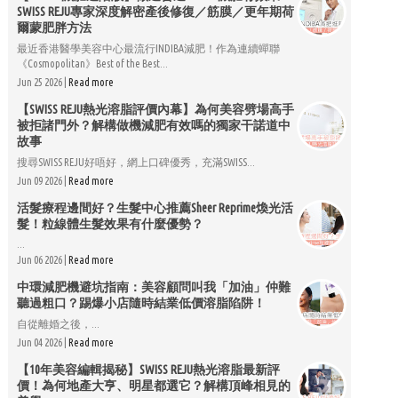
SWISS REJU專家深度解密產後修復／筋膜／更年期荷
爾蒙肥胖方法
最近香港醫學美容中心最流行INDIBA減肥！作為連續蟬聯
《Cosmopolitan》Best of the Best...
Jun 25 2026 |
Read more
【SWISS REJU熱光溶脂評價內幕】為何美容劈場高手
被拒諸門外？解構做機減肥有效嗎的獨家干諾道中
故事
搜尋SWISS REJU好唔好，網上口碑優秀，充滿SWISS...
Jun 09 2026 |
Read more
活髮療程邊間好？生髮中心推薦Sheer Reprime煥光活
髮！粒線體生髮效果有什麼優勢？
...
Jun 06 2026 |
Read more
中環減肥機避坑指南：美容顧問叫我「加油」仲難
聽過粗口？踢爆小店隨時結業低價溶脂陷阱！
自從離婚之後，...
Jun 04 2026 |
Read more
【10年美容編輯揭秘】SWISS REJU熱光溶脂最新評
價！為何地產大亨、明星都選它？解構頂峰相見的