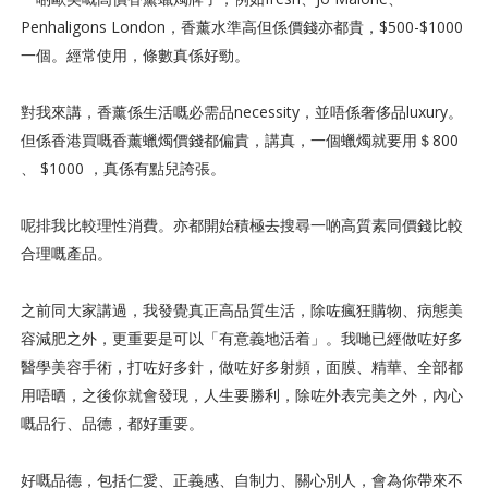
Penhaligons London，香薰水準高但係價錢亦都貴，$500-$1000
一個。經常使用，條數真係好勁。
對我來講，香薰係生活嘅必需品necessity，並唔係奢侈品luxury。
但係香港買嘅香薰蠟燭價錢都偏貴，講真，一個蠟燭就要用＄800
、 $1000 ，真係有點兒誇張。
呢排我比較理性消費。亦都開始積極去搜尋一啲高質素同價錢比較
合理嘅產品。
之前同大家講過，我發覺真正高品質生活，除咗瘋狂購物、病態美
容減肥之外，更重要是可以「有意義地活着」。我哋已經做咗好多
醫學美容手術，打咗好多針，做咗好多射頻，面膜、精華、全部都
用唔晒，之後你就會發現，人生要勝利，除咗外表完美之外，內心
嘅品行、品德，都好重要。
好嘅品德，包括仁愛、正義感、自制力、關心別人，會為你帶來不