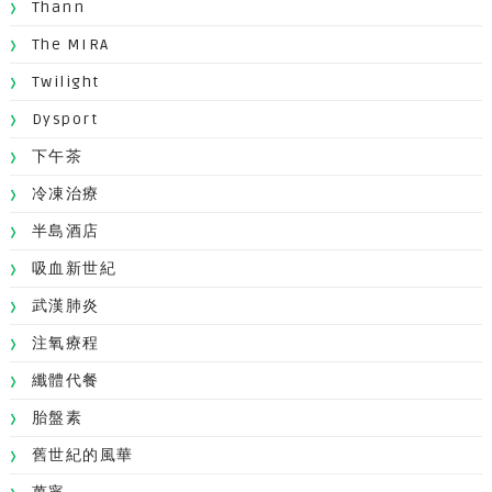
Thann
The MIRA
Twilight
Dysport
下午茶
冷凍治療
半島酒店
吸血新世紀
武漢肺炎
注氧療程
纖體代餐
胎盤素
舊世紀的風華