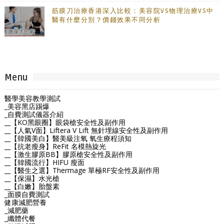
筋膜刀治療香港深入比較：美容院VS物理治療VS中
醫有什麼分別？價錢效果不同分析
Menu
醫學美容教學測試
_美容黑店踢爆
_自費測試儀器介紹
__【KO黑眼圈】眼袋槍安全性及副作用
__【人氣V面】Liftera V Lift 無針埋線安全性及副作用
__【韓國美白】醫美級注氧 氧生療程須知
__【抗老瘦身】ReFit 名模熱旋光
__【激生膠原BB】膠原槍安全性及副作用
__【韓國流行】HIFU 瘦面
__【醫生之選】Thermage 單極RF安全性及副作用
__【保濕】水光槍
__【白嫩】胎盤素
_面膜自費測試
健康減肥營養
_減肥藥
_纖體代餐