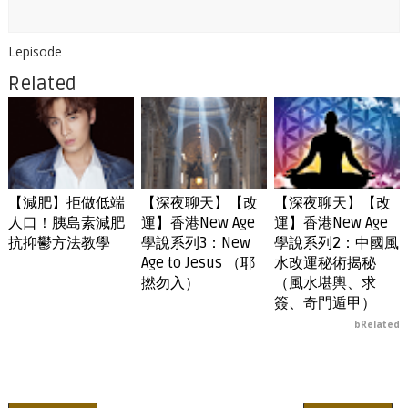
Lepisode
Related
【減肥】拒做低端
【深夜聊天】【改
【深夜聊天】【改
人口！胰島素減肥
運】香港New Age
運】香港New Age
抗抑鬱方法教學
學說系列3：New
學說系列2：中國風
Age to Jesus （耶
水改運秘術揭秘
撚勿入）
（風水堪輿、求
簽、奇門遁甲）
bRelated