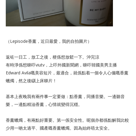
（Lepisode香薰，近日最愛，我的自拍圖片）
返咗一日工，放工之後，梗係想放鬆一下。沖完涼
有時淨係想睇吓viutv，上吓外國新聞網，睇吓韓國美男主播
Edward Avila嘅美容短片，最適合，就係點着一個令人心儀嘅香薰
蠟燭，然之後瞓上床睇片！
基本上夜晚我有兩件事一定要做：點香薰，同播音樂。一邊聽音
樂，一邊點精油香薰，心情就變得沉穩。
香薰蠟燭，有兩點好重要。第一係安全性。呢個亦都係點解我比較
少用一啲太過平、國產嘅香薰蠟燭。因為始終唔太安全。