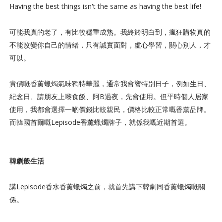
Having the best things isn't the same as having the best life!
可能我真的老了，有比較穩重成熟。我終於明白到，瘋狂購物真的
不能改變你自己的情緒，只有誠實面對，虛心學習，關心別人，才
可以。
貴價嘅香薰蠟燭氣味獨特華麗，通常我會響特別日子，例如生日、
紀念日、請朋友上嚟食飯、阿B過夜，先會使用。但平時個人居家
使用，我都會選擇一啲價錢比較親民，價格比較正常嘅香薰品牌。
而韓國首爾嘅Lepisode香薰蠟燭牌子，就係我嘅近期首選。
韓劇般生活
講Lepisode香水香薰蠟燭之前，就首先講下韓劇同香薰蠟燭嘅關
係。