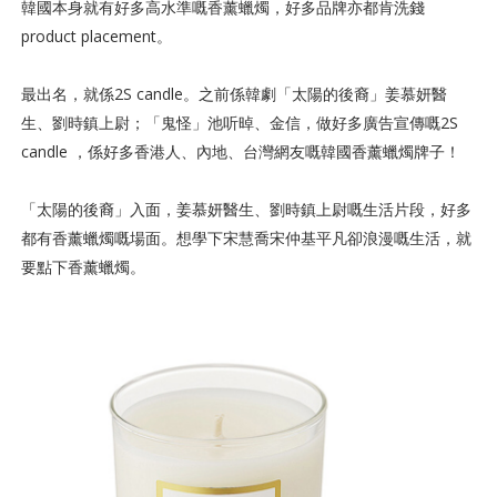
韓國本身就有好多高水準嘅香薰蠟燭，好多品牌亦都肯洗錢
product placement。
最出名，就係2S candle。之前係韓劇「太陽的後裔」姜慕妍醫
生、劉時鎮上尉；「鬼怪」
池听晫、金信，
做好多廣告宣傳嘅2S
candle ，係好多香港人、內地、台灣網友嘅韓國香薰蠟燭牌子！
「太陽的後裔」入面，姜慕妍醫生、劉時鎮上尉嘅生活片段，好多
都有香薰蠟燭嘅場面。
想學下宋慧喬宋仲基平凡卻浪漫嘅生活，就
要點下香薰蠟燭。