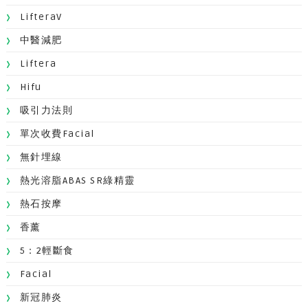
LifteraV
中醫減肥
Liftera
Hifu
吸引力法則
單次收費facial
無針埋線
熱光溶脂ABAS SR綠精靈
熱石按摩
香薰
5：2輕斷食
Facial
新冠肺炎