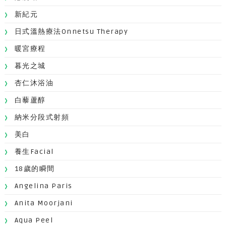
新紀元
日式溫熱療法Onnetsu Therapy
暖宮療程
暮光之城
杏仁沐浴油
白藜蘆醇
納米分段式射頻
美白
養生facial
18歲的瞬間
Angelina Paris
Anita Moorjani
Aqua Peel