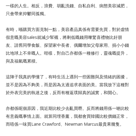
一樣的人生。相反，浪費、胡亂洗錢、自私自利、病態美容減肥，
只會帶來抑鬱同孤獨。
有時，喺購買方面克制一點，美容產品真係有需要先買，對於虛情
假意嘅美容sales就減少幫襯，將剩低嘅錢用嚟驚喜禮物比好朋
友、請舊同學食飯、探望家中長者、偶爾增加父母家用、捐小小錢
比地球上不幸嘅人。咁樣，對自己亦都係一種修行，靈魂嘅提升，
與及福氣嘅累積。
這陣子我真的學懂了，有時生活上遇到一些困難與及情緒的困擾，
並不是因為不夠美，而是因為太過追求表面的美。當我放下這種對
於外表完美的執迷之後，反而有種返璞歸真的誠實，和開心。
亦都係呢個原因，我近期比較少去亂買嘢。反而將錢用係一啲比較
有意義嘅事情上面。就算同埋香薰，我都會買韓國比較價錢正常，
而唔係一味買Lane Crawford、Newman Marcus最貴果幾隻。