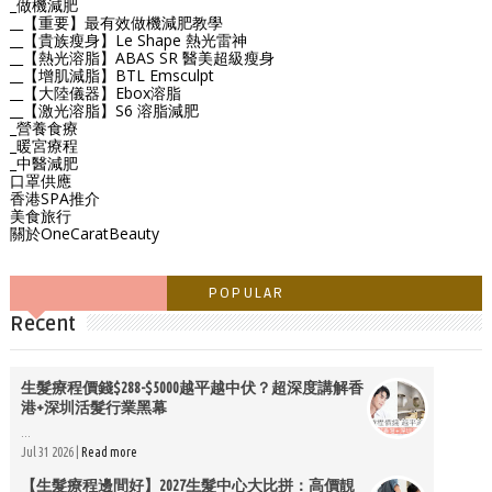
_做機減肥
__【重要】最有效做機減肥教學
__【貴族瘦身】Le Shape 熱光雷神
__【熱光溶脂】ABAS SR 醫美超級瘦身
__【增肌減脂】BTL Emsculpt
__【大陸儀器】Ebox溶脂
__【激光溶脂】S6 溶脂減肥
_營養食療
_暖宮療程
_中醫減肥
口罩供應
香港SPA推介
美食旅行
關於OneCaratBeauty
POPULAR
Recent
生髮療程價錢$288-$5000越平越中伏？超深度講解香
港+深圳活髮行業黑幕
...
Jul 31 2026 |
Read more
【生髮療程邊間好】2027生髮中心大比拼：高價靚