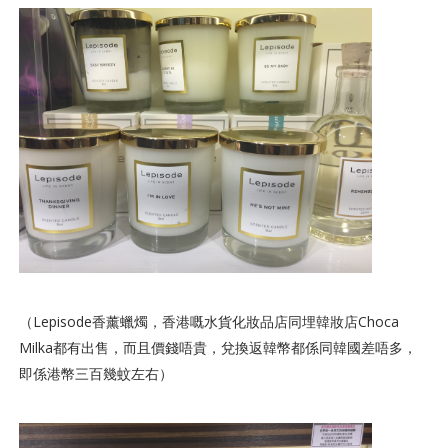
（Lepisode香薰蠟燭，香港嘅水貨化妝品店同埋韓妝店Choca
Milka都有出售，而且價錢唔貴，兌換返韓幣都係同韓國差唔多，
即係港幣三百幾蚊左右）