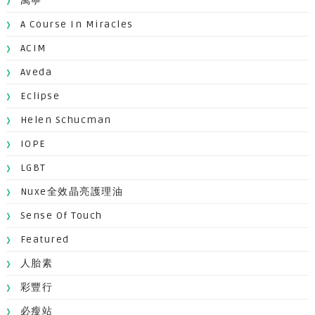
萬寧
A Course In Miracles
ACIM
Aveda
Eclipse
Helen Schucman
IOPE
LGBT
Nuxe全效晶亮護理油
Sense Of Touch
Featured
人胎素
彩豐行
必瘦站