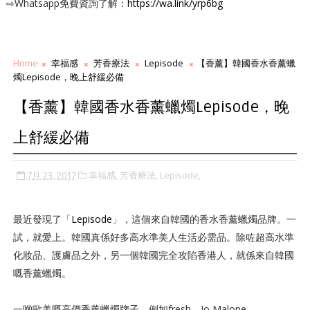
⇨Whatsapp免費資詢了解：
https://wa.link/yrp6bg
Home
幸福感
芳香療法
Lepisode
【香薰】韓國香水香薰蠟
燭Lepisode，晚上舒緩必備
【香薰】韓國香水香薰蠟燭Lepisode，晚
上舒緩必備
7月 23, 2017
幸福感,
芳香療法,
Lepisode,
最近發現了「
Lepisode
」，這個來自韓國的香水香薰蠟燭品牌。一
試，就愛上。韓國真係好多高水準美人生活必需品。除咗超高水準
化妝品、護膚品之外，另一個韓國完全攻陷香港人，就係來自韓國
嘅香薰蠟燭。
一啲歐美嘅高價香薰蠟燭牌子，例如fresh、Jo Malone、