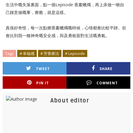
生活中嘅失落裏面，點一個Lepisode 香薰蠟燭，再上床做一啲自
己鍾意做嘅事，療癒，就是這樣。
真係好奇怪，每一次點燃香薰蠟燭嘅時候，心情都會比較平靜。佢
會比到我一種神奇嘅安全感，與及勇敢面對生活嘅勇氣。
Tags
# 幸福感
# 芳香療法
# Lepisode
TWEET
SHARE
PIN IT
COMMENT
About editor