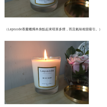
（Lepisode香薰蠟燭本身點起來唔算多煙，而且氣味相當吸引。）