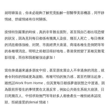
就咁睇落去，你未必能夠了解究竟點解一部醫學美容機器，同平靜
情緒、舒緩情緒有任何關係。
疫情特別嚴重的時候，真的非常難去面對。甚至我自己都出現恐懼
的狀況，因為見到每日都係有幾萬人染疫、幾百人死亡，每日傳來
的消息都係強檢、封閉、市面經濟大衰退、商場各種生意倒閉等等
的各種壞消息。明明之前都活得好地地，香港突然變了某種災難電
影現場，而你和我都被強迫參加！
當你身邊越來越多朋友中招，甚至朋友屋企人不幸過身的消息，就
會令到你的情緒更為波動。有種可怕的無力感，甚至冇辦法起身，
雖然話Work from Home，但其實每日都係夢遊狀態之中渡過。因
為眼前所發生的事情實在太過反常，例如公共衛生系統大崩潰、日
日死幾百人、中招求助無門等等好多人都會產生一種拒絕承認現
狀、拒絕接受的denial 情緒！