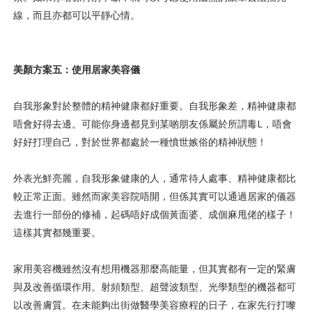
線，而且亦都可以平靜心情。
美顏方案五：使用居家美容儀
自我形象對於整體的精神健康都好重要。自我形象差，精神健康都
唔會好得去邊。可能你身邊都見到某啲朋友係屬於所謂毒L，唔會
好好打理自己，對於世界都處於一種憤世嫉俗的精神狀態！
外表光鮮亮麗，自我形象健康的人，通常待人處事、精神健康都比
較正常正面。雖然而家美容院唔開，但係其實可以通過居家的儀器
去進行一部份的修補，起碼唔好成個黃面婆、成個麻甩佬的樣子！
這樣其實都幾重要。
家用美容機雖然沒有想用機器那麼高能量，但其實都有一定的緊膚
與及改善循環作用。射頻類型、超聲波類型、光學類型的機器都可
以改善膚質。在未能夠出街做醫學美容療程的日子，在家先行打嚟