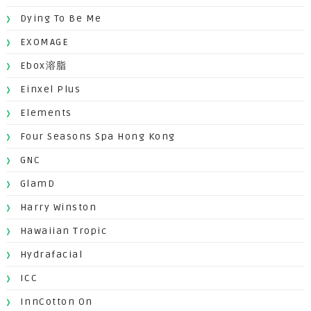
Dying To Be Me
EXOMAGE
Ebox溶脂
Einxel Plus
Elements
Four Seasons Spa Hong Kong
GNC
GlamD
Harry Winston
Hawaiian Tropic
Hydrafacial
ICC
InnCotton On