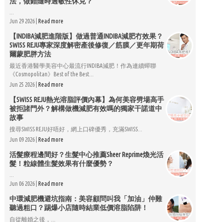
法，做錯隨時過敏性休克？
...
Jun 29 2026 |
Read more
【INDIBA減肥進階版】做過普通INDIBA減肥冇效果？
SWISS REJU專家深度解密產後修復／筋膜／更年期荷
爾蒙肥胖方法
最近香港醫學美容中心最流行INDIBA減肥！作為連續蟬聯
《Cosmopolitan》Best of the Best...
Jun 25 2026 |
Read more
【SWISS REJU熱光溶脂評價內幕】為何美容劈場高手
被拒諸門外？解構做機減肥有效嗎的獨家干諾道中
故事
搜尋SWISS REJU好唔好，網上口碑優秀，充滿SWISS...
Jun 09 2026 |
Read more
活髮療程邊間好？生髮中心推薦Sheer Reprime煥光活
髮！粒線體生髮效果有什麼優勢？
...
Jun 06 2026 |
Read more
中環減肥機避坑指南：美容顧問叫我「加油」仲難
聽過粗口？踢爆小店隨時結業低價溶脂陷阱！
自從離婚之後，...