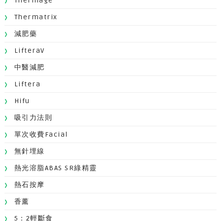
Thermage
Thermatrix
減肥藥
LifteraV
中醫減肥
Liftera
Hifu
吸引力法則
單次收費facial
無針埋線
熱光溶脂ABAS SR綠精靈
熱石按摩
香薰
5：2輕斷食