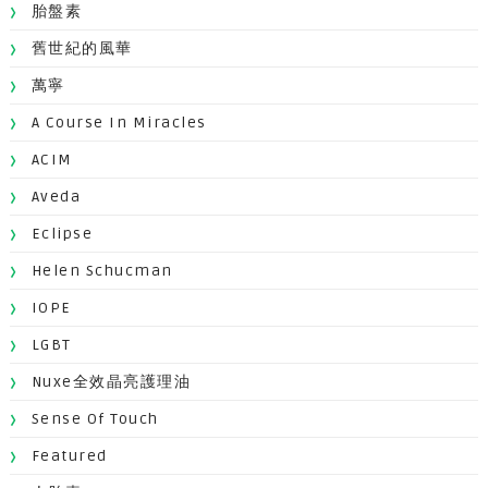
胎盤素
舊世紀的風華
萬寧
A Course In Miracles
ACIM
Aveda
Eclipse
Helen Schucman
IOPE
LGBT
Nuxe全效晶亮護理油
Sense Of Touch
Featured