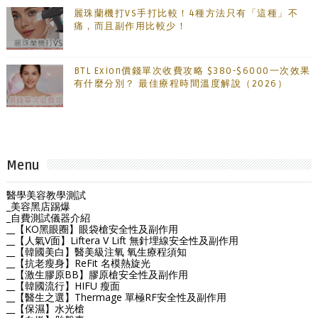
麗珠蘭機打VS手打比較！4種方法只有「這種」不
痛，而且副作用比較少！
BTL Exion價錢單次收費攻略 $380-$6000一次效果
有什麼分別？ 最佳療程時間溫度解說（2026）
Menu
醫學美容教學測試
_美容黑店踢爆
_自費測試儀器介紹
__【KO黑眼圈】眼袋槍安全性及副作用
__【人氣V面】Liftera V Lift 無針埋線安全性及副作用
__【韓國美白】醫美級注氧 氧生療程須知
__【抗老瘦身】ReFit 名模熱旋光
__【激生膠原BB】膠原槍安全性及副作用
__【韓國流行】HIFU 瘦面
__【醫生之選】Thermage 單極RF安全性及副作用
__【保濕】水光槍