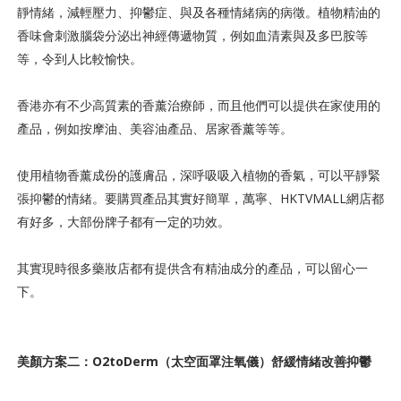
靜情緒，減輕壓力、抑鬱症、與及各種情緒病的病徵。植物精油的
香味會刺激腦袋分泌出神經傳遞物質，例如血清素與及多巴胺等
等，令到人比較愉快。
香港亦有不少高質素的香薰治療師，而且他們可以提供在家使用的
產品，例如按摩油、美容油產品、居家香薰等等。
使用植物香薰成份的護膚品，深呼吸吸入植物的香氣，可以平靜緊
張抑鬱的情緒。要購買產品其實好簡單，萬寧、HKTVMALL網店都
有好多，大部份牌子都有一定的功效。
其實現時很多藥妝店都有提供含有精油成分的產品，可以留心一
下。
美顏方案二：O2toDerm（太空面罩注氧儀）舒緩情緒改善抑鬱