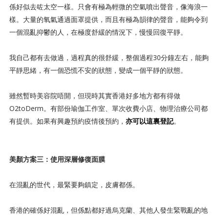
係好似去咗太空一樣。只會有極為輕微的空氣噴出聲音，像海浪一
樣。大量的氧氣通過面罩提供，而且有極為韻律的聲音，能夠令到
一個混亂抑鬱的人，在極度舒緩的情況下，慢慢回復平靜。
我自己都有去做過，過程真的很舒緩，整個過程30分鐘左右，能夠
平靜思緒，有一個恐慌不安的狀態，變成一個平靜的狀態。
雖然暫時美容院唔開，但現時其實香港好多地方都有得做
O2toDerm。有部份瑜伽工作室、單次收費小店、物理治療公司都
有提供。如果有興趣預約疫情後預約，
亦可以這裏登記
。
美顏方案三：使用深層修復面膜
在混亂的世代，最緊要夠鎮定，皮膚都係。
香港的確係好混亂，但係點都好過烏克蘭、其他人發生緊戰亂的地