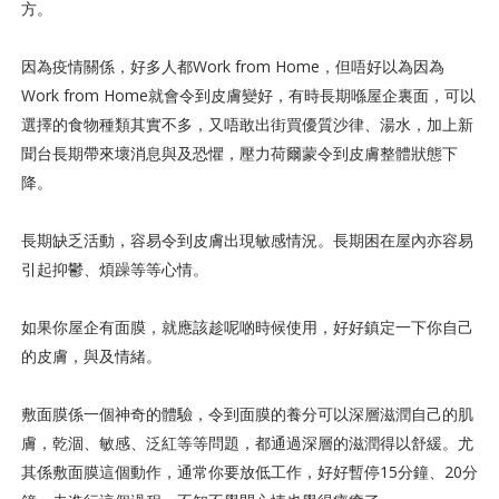
方。
因為疫情關係，好多人都Work from Home，但唔好以為因為
Work from Home就會令到皮膚變好，有時長期喺屋企裏面，可以
選擇的食物種類其實不多，又唔敢出街買優質沙律、湯水，加上新
聞台長期帶來壞消息與及恐懼，壓力荷爾蒙令到皮膚整體狀態下
降。
長期缺乏活動，容易令到皮膚出現敏感情況。長期困在屋內亦容易
引起抑鬱、煩躁等等心情。
如果你屋企有面膜，就應該趁呢啲時候使用，好好鎮定一下你自己
的皮膚，與及情緒。
敷面膜係一個神奇的體驗，令到面膜的養分可以深層滋潤自己的肌
膚，乾涸、敏感、泛紅等等問題，都通過深層的滋潤得以舒緩。尤
其係敷面膜這個動作，通常你要放低工作，好好暫停15分鐘、20分