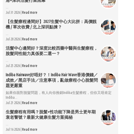
港+深圳活髮行業黑幕
...
Jul 31 2026 |
Read more
【生髮療程邊間好】2027生髮中心大比拼：高價靚
機 / 單次收費 / 北上深圳點揀？
...
Jul 28 2026 |
Read more
活髮中心邊間好？深度比較西藥中醫與生髮療程，
脫髮同性能力真係要二選一？
...
Jul 25 2026 |
Read more
Indiba Hairwave好唔好？！Indiba Hair Wave香港價錢／
成效／黑店手法／注意事項，亂做療程小心脫髮問
題更嚴重
如果你面對脫髮問題，有人向你推銷Indiba生髮療程，但你又唔肯定
Indiba...
Jul 21 2026 |
Read more
生髮療程有用嗎？脫髮+性功能下降是男士更年期
衰老警號？最新大健康生髮方案揭秘
...
Jul 16 2026 |
Read more