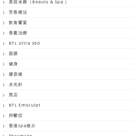
美容水療（Beauty & Spa ）
芳香療法
飲食饗宴
香薰治療
BTL Ultra 360
面膜
健身
膠原槍
水光針
黑店
BTL Emsculpt
抑鬱症
香港Spa推介