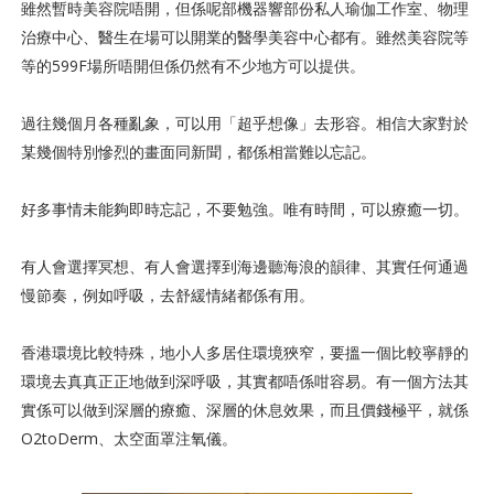
雖然暫時美容院唔開，但係呢部機器響部份私人瑜伽工作室、物理
治療中心、醫生在場可以開業的醫學美容中心都有。雖然美容院等
等的599F場所唔開但係仍然有不少地方可以提供。
過往幾個月各種亂象，可以用「超乎想像」去形容。相信大家對於
某幾個特別慘烈的畫面同新聞，都係相當難以忘記。
好多事情未能夠即時忘記，不要勉強。唯有時間，可以療癒一切。
有人會選擇冥想、有人會選擇到海邊聽海浪的韻律、其實任何通過
慢節奏，例如呼吸，去舒緩情緒都係有用。
香港環境比較特殊，地小人多居住環境狹窄，要搵一個比較寧靜的
環境去真真正正地做到深呼吸，其實都唔係咁容易。有一個方法其
實係可以做到深層的療癒、深層的休息效果，而且價錢極平，就係
O2toDerm、太空面罩注氧儀。