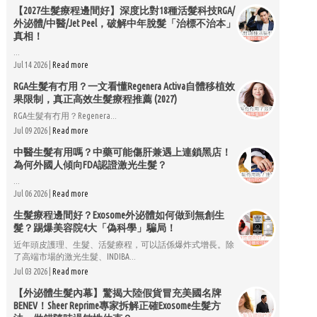
【2027生髮療程邊間好】深度比對18種活髮科技RGA/
外泌體/中醫/Jet Peel，破解中年脫髮「治標不治本」
真相！
...
Jul 14 2026 |
Read more
RGA生髮有冇用？一文看懂Regenera Activa自體移植效
果限制，真正高效生髮療程推薦 (2027)
RGA生髮有冇用？Regenera...
Jul 09 2026 |
Read more
中醫生髮有用嗎？中藥可能傷肝兼遇上連鎖黑店！
為何外國人傾向FDA認證激光生髮？
...
Jul 06 2026 |
Read more
生髮療程邊間好？Exosome外泌體如何做到無創生
髮？踢爆美容院4大「偽科學」騙局！
近年頭皮護理、生髮、活髮療程，可以話係爆炸式增長。除
了高端市場的激光生髮、INDIBA...
Jul 03 2026 |
Read more
【外泌體生髮內幕】驚揭大陸假貨冒充美國名牌
BENEV！Sheer Reprime專家拆解正確Exosome生髮方