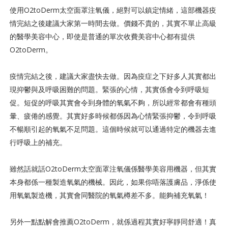
使用O2toDerm太空面罩注氧儀，絕對可以鎮定情緒，這部機器疫
情完結之後建議大家第一時間去做。價錢不貴的，其實不單止高級
的醫學美容中心，即使是普通的單次收費美容中心都有提供
O2toDerm。
疫情完結之後，建議大家盡快去做。因為疫症之下好多人其實都出
現抑鬱與及呼吸困難的問題。緊張的心情，其實係會令到呼吸短
促。短促的呼吸其實會令到身體的氧氣不夠，所以經常都會有種頭
暈、疲倦的感覺。其實好多時候都係因為心情緊張抑鬱，令到呼吸
不暢順引起的氧氣不足問題。這個時候就可以通過特定的機器去進
行呼吸上的補充。
雖然話就話O2toDerm太空面罩注氧儀係醫學美容用機器，但其實
本身都係一種製造氧氣的機械。因此，如果你唔落護膚品，淨係使
用氧氣製造機，其實會同醫院的氧氣樽差不多。能夠補充氧氣！
另外一點點解會推薦O2toDerm，就係過程其實好寧靜同舒適！真