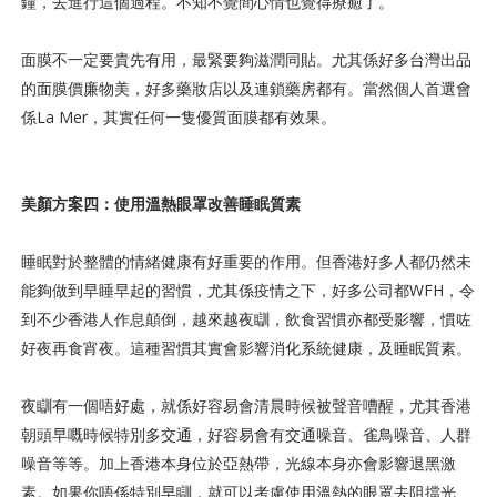
鐘，去進行這個過程。不知不覺間心情也覺得療癒了。
面膜不一定要貴先有用，最緊要夠滋潤同貼。尤其係好多台灣出品
的面膜價廉物美，好多藥妝店以及連鎖藥房都有。當然個人首選會
係La Mer，其實任何一隻優質面膜都有效果。
美顏方案四：使用溫熱眼罩改善睡眠質素
睡眠對於整體的情緒健康有好重要的作用。但香港好多人都仍然未
能夠做到早睡早起的習慣，尤其係疫情之下，好多公司都WFH，令
到不少香港人作息顛倒，越來越夜瞓，飲食習慣亦都受影響，慣咗
好夜再食宵夜。這種習慣其實會影響消化系統健康，及睡眠質素。
夜瞓有一個唔好處，就係好容易會清晨時候被聲音嘈醒，尤其香港
朝頭早嘅時候特別多交通，好容易會有交通噪音、雀鳥噪音、人群
噪音等等。加上香港本身位於亞熱帶，光線本身亦會影響退黑激
素。如果你唔係特別早瞓，就可以考慮使用溫熱的眼罩去阻擋光