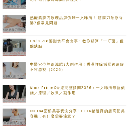
熱能筋膜刀原理品牌價錢一文睇清！ 筋膜刀治療香
港7個常見問題
Onda Pro溶脂貪平會出事！教你精算「一叮面」優
點缺點
中醫穴位埋線減肥9大副作用！香港埋線減肥後遺症
不容忽視（2026）
Alma PrimeX香港完整指南2026：一文睇清最新價
錢／原理／效果／副作用
INDIBA面部美容實測分享！DIOR都選擇的超高配美
容機，有什麼需要注意？