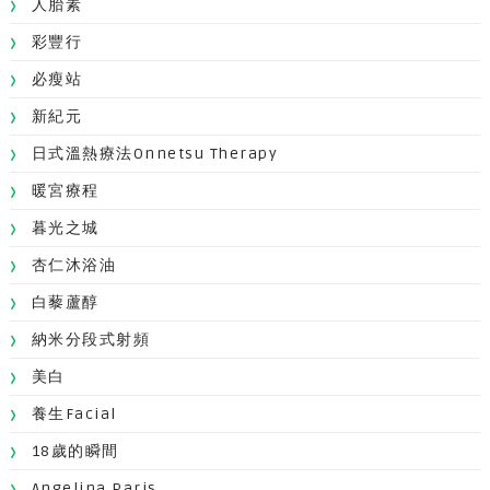
人胎素
彩豐行
必瘦站
新紀元
日式溫熱療法Onnetsu Therapy
暖宮療程
暮光之城
杏仁沐浴油
白藜蘆醇
納米分段式射頻
美白
養生facial
18歲的瞬間
Angelina Paris