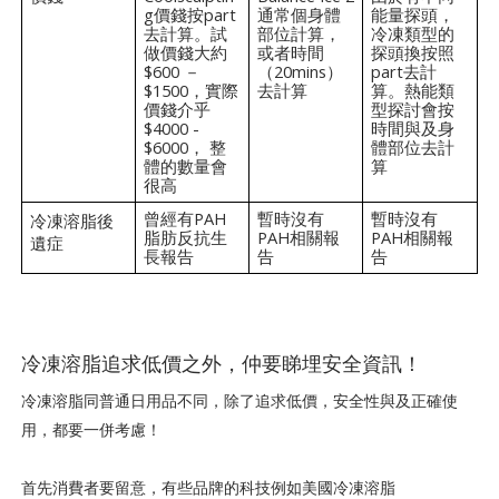
g價錢按part
通常個身體
能量探頭，
去計算。試
部位計算，
冷凍類型的
做價錢大約
或者時間
探頭換按照
$600 －
（20mins）
part去計
$1500，實際
去計算
算。熱能類
價錢介乎
型探討會按
$4000 -
時間與及身
$6000， 整
體部位去計
體的數量會
算
很高
曾經有PAH
暫時沒有
暫時沒有
冷凍溶脂後
脂肪反抗生
PAH相關報
PAH相關報
遺症
長報告
告
告
冷凍溶脂追求低價之外，仲要睇埋安全資訊！
冷凍溶脂同普通日用品不同，除了追求低價，安全性與及正確使
用，都要一併考慮！
首先消費者要留意，有些品牌的科技例如美國冷凍溶脂