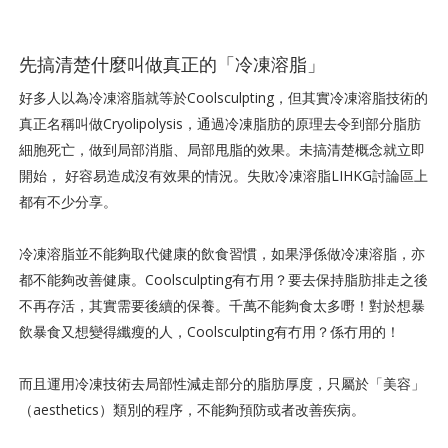
先搞清楚什麼叫做真正的「冷凍溶脂」
好多人以為冷凍溶脂就等於Coolsculpting，但其實冷凍溶脂技術的
真正名稱叫做Cryolipolysis，通過冷凍脂肪的原理去令到部分脂肪
細胞死亡，做到局部消脂、局部甩脂的效果。未搞清楚概念就立即
開始， 好容易造成沒有效果的情況。失敗冷凍溶脂LIHKG討論區上
都有不少分享。
冷凍溶脂並不能夠取代健康的飲食習慣，如果淨係做冷凍溶脂，亦
都不能夠改善健康。Coolsculpting有冇用？要去保持脂肪排走之後
不再存活，其實需要後續的保養。千萬不能夠食太多嘢！對於想暴
飲暴食又想變得纖瘦的人，Coolsculpting有冇用？係冇用的！
而且運用冷凍技術去局部性減走部分的脂肪厚度，只屬於「美容」
（aesthetics）類別的程序，不能夠預防或者改善疾病。