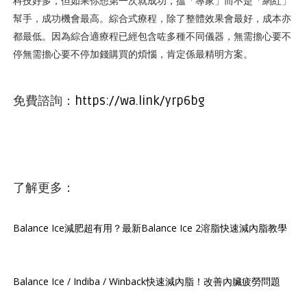
科技好多，但如果你想第一次就成功，搵「專家」而不是「網紅」
幫手，成功機會最高。綜合式療程，除了整體效果會最好，成本亦
都最低。因為綜合適療程已經包含咗多種不同儀器，無需擔心要不
停無需擔心要不停加錢購買的煩惱，肯定係最精明方案。
免費諮詢：
https://wa.link/yrp6bg
了解更多：
Balance Ice減肥超有用？最新Balance Ice 2溶脂快速減內脂教學
Balance Ice / Indiba / Winback快速減內脂！改善內臟疲勞問題