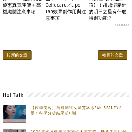
優惠真實評價 + 高
Cellucare／Lipo
箱】！超越溶脂針
檔纖體注意事項
Lab效果副作用與注
的明日之星有什麼
意事項
特別功能？
bRelated
較新的文章
較舊的文章
Hot Talk
【醫學美容】自費測試女皇范冰冰FAN BEAUTY面
膜！科學分析結果超O嘴！
2026單次收費美容院推介天書攻略，旺角尖沙咀銅