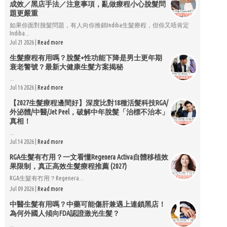
成效／黑店手法／注意事項，亂做療程小心脫髮問
題更嚴重
如果你面對脫髮問題，有人向你推銷Indiba生髮療程，但你又唔肯定
Indiba...
Jul 21 2026 |
Read more
生髮療程有用嗎？脫髮+性功能下降是男士更年期
衰老警號？最新大健康生髮方案揭秘
...
Jul 16 2026 |
Read more
【2027生髮療程邊間好】深度比對18種活髮科技RGA/
外泌體/中醫/Jet Peel，破解中年脫髮「治標不治本」
真相！
...
Jul 14 2026 |
Read more
RGA生髮有冇用？一文看懂Regenera Activa自體移植效
果限制，真正高效生髮療程推薦 (2027)
RGA生髮有冇用？Regenera...
Jul 09 2026 |
Read more
中醫生髮有用嗎？中藥可能傷肝兼遇上連鎖黑店！
為何外國人傾向FDA認證激光生髮？
...