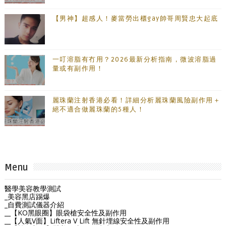
【男神】超感人！麥當勞出櫃gay帥哥周賢忠大起底
一叮溶脂有冇用？2026最新分析指南，微波溶脂過
量或有副作用！
麗珠蘭注射香港必看！詳細分析麗珠蘭風險副作用＋
絕不適合做麗珠蘭的5種人！
Menu
醫學美容教學測試
_美容黑店踢爆
_自費測試儀器介紹
__【KO黑眼圈】眼袋槍安全性及副作用
__【人氣V面】Liftera V Lift 無針埋線安全性及副作用