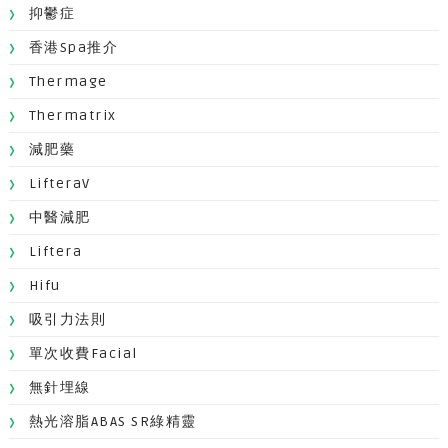
抑鬱症
香港Spa推介
Thermage
Thermatrix
減肥藥
LifteraV
中醫減肥
Liftera
Hifu
吸引力法則
單次收費facial
無針埋線
熱光溶脂ABAS SR綠精靈