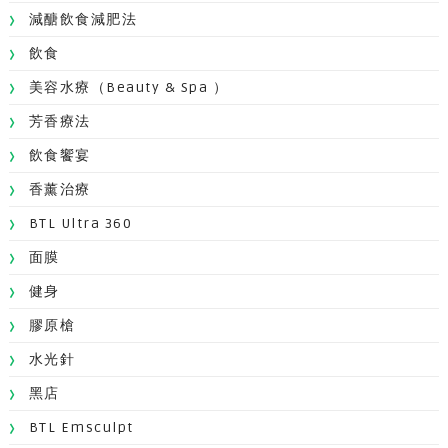
減醣飲食減肥法
飲食
美容水療（Beauty & Spa ）
芳香療法
飲食饗宴
香薰治療
BTL Ultra 360
面膜
健身
膠原槍
水光針
黑店
BTL Emsculpt