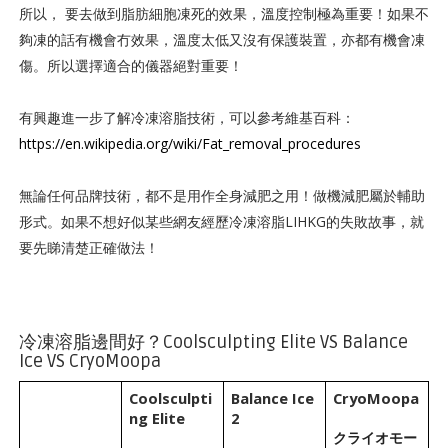
所以， 要去做到脂肪細胞凍死的效果，溫度控制極為重要！如果不
夠凍的話有機會冇效果，溫度太低又沒有保護裝置，亦都有機會凍
傷。所以選擇適合的儀器絕對重要！
有興趣進一步了解冷凍溶脂技術，可以參考維基百科：
https://en.wikipedia.org/wiki/Fat_removal_procedures
無論任何品牌技術，都不是用作全身減肥之用！做機減肥屬於輔助
形式。如果不想好似某些網友經歷冷凍溶脂LIHKG的失敗故事，就
要先睇清楚正確做法！
冷凍溶脂邊間好？Coolsculpting Elite VS Balance
Ice VS CryoMoopa
Coolsculpti
Balance Ice
CryoMoopa
ng Elite
2
クライオモー