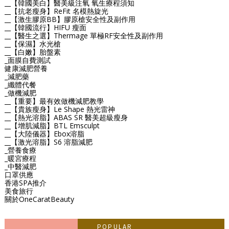
__【韓國美白】醫美級注氧 氧生療程須知
__【抗老瘦身】ReFit 名模熱旋光
__【激生膠原BB】膠原槍安全性及副作用
__【韓國流行】HIFU 瘦面
__【醫生之選】Thermage 單極RF安全性及副作用
__【保濕】水光槍
__【白嫩】胎盤素
_面膜自費測試
健康減肥營養
_減肥藥
_纖體代餐
_做機減肥
__【重要】最有效做機減肥教學
__【貴族瘦身】Le Shape 熱光雷神
__【熱光溶脂】ABAS SR 醫美超級瘦身
__【增肌減脂】BTL Emsculpt
__【大陸儀器】Ebox溶脂
__【激光溶脂】S6 溶脂減肥
_營養食療
_暖宮療程
_中醫減肥
口罩供應
香港SPA推介
美食旅行
關於OneCaratBeauty
POPULAR