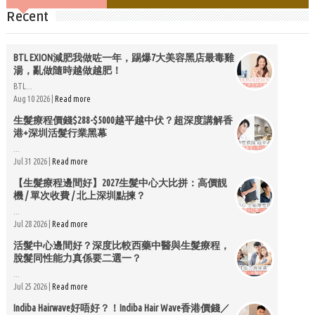
Recent
BTL EXION減肥我做咗一年，踢爆7大美容黑店最毒雞
湯，亂做隨時越做越肥！
BTL...
Aug 10 2026 |
Read more
生髮療程價錢$288-$5000越平越中伏？超深度講解香
港+深圳活髮行業黑幕
...
Jul 31 2026 |
Read more
【生髮療程邊間好】2027生髮中心大比拼：高價靚
機 / 單次收費 / 北上深圳點揀？
...
Jul 28 2026 |
Read more
活髮中心邊間好？深度比較西藥中醫與生髮療程，
脫髮同性能力真係要二選一？
...
Jul 25 2026 |
Read more
Indiba Hairwave好唔好？！Indiba Hair Wave香港價錢／