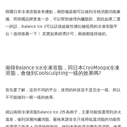
韓國日本冷凍溶脂各有優點，兩部儀器都可以做到冷熱消脂功能兼
備。而韓國品牌更進一步，可以幫助做埋內臟脂肪，因此如果二選
一的話，Balance Ice 2可以話係超級性價比極抵用的冷凍溶脂平
台！值得推薦一下！ 其實如果經濟許可，兩個都值得做的。
南韓Balance Ice冷凍溶脂，同日本CryoMoopa冷凍
溶脂，會做到Coolsculpting一樣的效果嗎?
首先要了解，這些不同的平台，使用的科技並不是完全一樣。所以
不可能做到一模一樣的效果。
就以南韓冷凍溶脂Balance Ice 2作為例子，主要功能係運用到冰火
溫差，做到深層內臟消脂。嚴格來講並非只係用低溫消脂的功能而
係運用了低溫 + 深度熱能射頻，做到表面低溫深層高溫消脂，效果