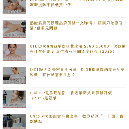
鑼灣提防平價低質中伏
熱能筋膜刀原理品牌價錢一文睇清！ 筋膜刀治療香
港7個常見問題
BTL Exion價錢單次收費攻略 $380-$6000一次效果
有什麼分別？ 最佳療程時間溫度解說（2026）
INDIBA面部美容實測分享！DIOR都選擇的超高配美
容機，有什麼需要注意？
InMode副作用陷阱，香港最新效果價錢評價
（2026最新版）
Onda Pro溶脂貪平會出事！教你精算「一叮面」優
點缺點