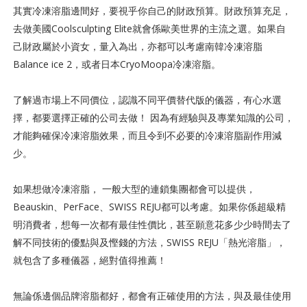
其實冷凍溶脂邊間好，要視乎你自己的財政預算。財政預算充足，
去做美國Coolsculpting Elite就會係歐美世界的主流之選。如果自
己財政屬於小資女，量入為出，亦都可以考慮南韓冷凍溶脂
Balance ice 2，或者日本CryoMoopa冷凍溶脂。
了解過市場上不同價位，認識不同平價替代版的儀器，有心水選
擇，都要選擇正確的公司去做！ 因為有經驗與及專業知識的公司，
才能夠確保冷凍溶脂效果，而且令到不必要的冷凍溶脂副作用減
少。
如果想做冷凍溶脂， 一般大型的連鎖集團都會可以提供，
Beauskin、PerFace、SWISS REJU都可以考慮。如果你係超級精
明消費者，想每一次都有最佳性價比，甚至願意花多少少時間去了
解不同技術的優點與及慳錢的方法，SWISS REJU「熱光溶脂」，
就包含了多種儀器，絕對值得推薦！
無論係邊個品牌溶脂都好，都會有正確使用的方法，與及最佳使用