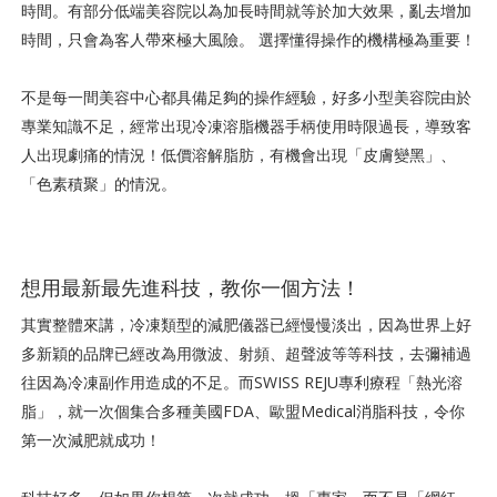
時間。有部分低端美容院以為加長時間就等於加大效果，亂去增加
時間，只會為客人帶來極大風險。 選擇懂得操作的機構極為重要！
不是每一間美容中心都具備足夠的操作經驗，好多小型美容院由於
專業知識不足，經常出現冷凍溶脂機器手柄使用時限過長，導致客
人出現劇痛的情況！低價溶解脂肪，有機會出現「皮膚變黑」、
「色素積聚」的情況。
想用最新最先進科技，教你一個方法！
其實整體來講，冷凍類型的減肥儀器已經慢慢淡出，因為世界上好
多新穎的品牌已經改為用微波、射頻、超聲波等等科技，去彌補過
往因為冷凍副作用造成的不足。而SWISS REJU專利療程「熱光溶
脂」，就一次個集合多種美國FDA、歐盟Medical消脂科技，令你
第一次減肥就成功！