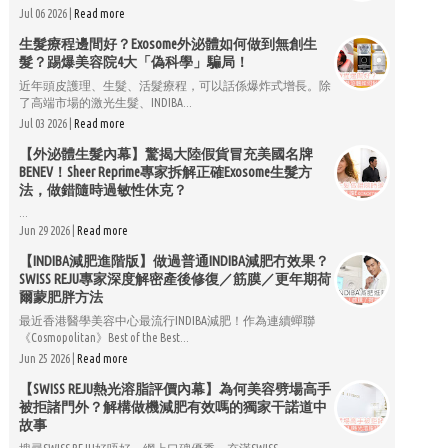
Jul 06 2026 |
Read more
生髮療程邊間好？Exosome外泌體如何做到無創生
髮？踢爆美容院4大「偽科學」騙局！
近年頭皮護理、生髮、活髮療程，可以話係爆炸式增長。除
了高端市場的激光生髮、INDIBA...
Jul 03 2026 |
Read more
【外泌體生髮內幕】驚揭大陸假貨冒充美國名牌
BENEV！Sheer Reprime專家拆解正確Exosome生髮方
法，做錯隨時過敏性休克？
...
Jun 29 2026 |
Read more
【INDIBA減肥進階版】做過普通INDIBA減肥冇效果？
SWISS REJU專家深度解密產後修復／筋膜／更年期荷
爾蒙肥胖方法
最近香港醫學美容中心最流行INDIBA減肥！作為連續蟬聯
《Cosmopolitan》Best of the Best...
Jun 25 2026 |
Read more
【SWISS REJU熱光溶脂評價內幕】為何美容劈場高手
被拒諸門外？解構做機減肥有效嗎的獨家干諾道中
故事