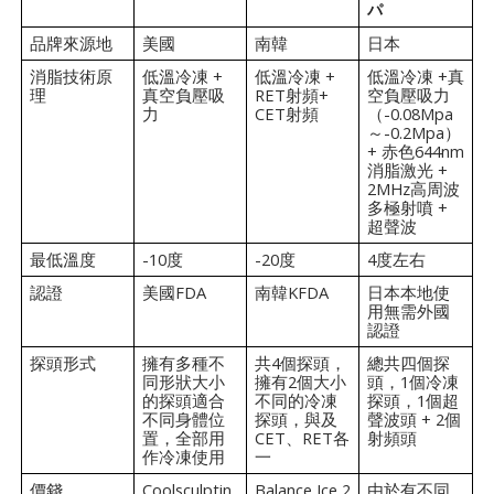
パ
品牌來源地
美國
南韓
日本
消脂技術原
低溫冷凍 +
低溫冷凍 +
低溫冷凍 +真
理
真空負壓吸
RET射頻+
空負壓吸力
力
CET射頻
（-0.08Mpa
～-0.2Mpa）
+ 赤色644nm
消脂激光 +
2MHz高周波
多極射噴 +
超聲波
最低溫度
-10度
-20度
4度左右
認證
美國FDA
南韓KFDA
日本本地使
用無需外國
認證
探頭形式
擁有多種不
共4個探頭，
總共四個探
同形狀大小
擁有2個大小
頭，1個冷凍
的探頭適合
不同的冷凍
探頭，1個超
不同身體位
探頭，與及
聲波頭 + 2個
置，全部用
CET、RET各
射頻頭
作冷凍使用
一
價錢
Coolsculptin
Balance Ice 2
由於有不同