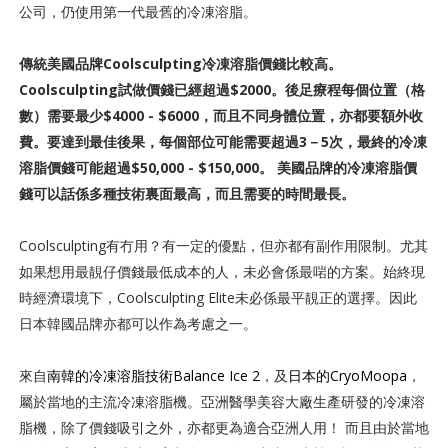
公司，仍使用第一代最舊的冷凍溶脂。
傳統美國品牌Coolsculpting冷凍溶脂價錢比較高。
Coolsculpting試做價錢已經超過$2000。後足療程每個位置（格
數）需要最少$4000 - $6000，而且不同身體位置，亦都要額外收
費。要達到最佳後果，每個部位可能需要超過3－5次，最終的冷凍
溶脂價錢可能超過$50,000 - $150,000。 美國品牌的冷凍溶脂價
錢可以話係多種技術裏面最高，而且需要的時間最長。
Coolsculpting有冇用？有一定的優點，但亦都有副作用限制。尤其
如果想用最靚仔價錢最低成本的人，未必會係最啱的方案。始終現
時經濟環境下，Coolsculpting Elite未必係最平靚正的選擇。因此
日本韓國品牌亦都可以作為考慮之一。
來自
南韓的冷凍溶脂技術Balance Ice 2
，及
日本的CryoMoopa
，
屬於當地的主流冷凍溶脂機。亞洲醫學美容大廠生產研發的冷凍溶
脂機，除了價錢吸引之外，亦都更為適合亞洲人用！ 而且由於當地