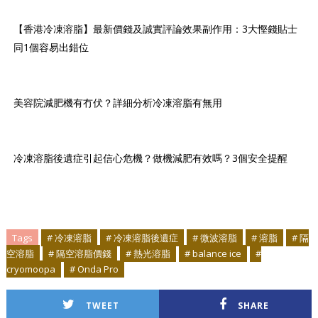
【香港冷凍溶脂】最新價錢及誠實評論效果副作用：3大慳錢貼士
同1個容易出錯位
美容院減肥機有冇伏？詳細分析冷凍溶脂有無用
冷凍溶脂後遺症引起信心危機？做機減肥有效嗎？3個安全提醒
Tags
# 冷凍溶脂
# 冷凍溶脂後遺症
# 微波溶脂
# 溶脂
# 隔
空溶脂
# 隔空溶脂價錢
# 熱光溶脂
# balance ice
#
cryomoopa
# Onda Pro
TWEET
SHARE