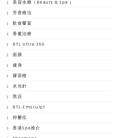
美容水療（Beauty & Spa ）
芳香療法
飲食饗宴
香薰治療
BTL Ultra 360
面膜
健身
膠原槍
水光針
黑店
BTL Emsculpt
抑鬱症
香港Spa推介