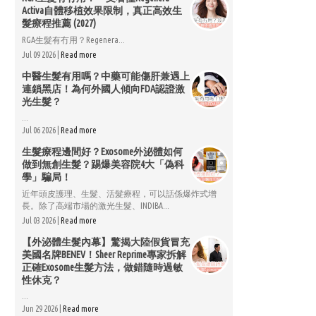
Activa自體移植效果限制，真正高效生
髮療程推薦 (2027)
RGA生髮有冇用？Regenera...
Jul 09 2026 |
Read more
中醫生髮有用嗎？中藥可能傷肝兼遇上
連鎖黑店！為何外國人傾向FDA認證激
光生髮？
...
Jul 06 2026 |
Read more
生髮療程邊間好？Exosome外泌體如何
做到無創生髮？踢爆美容院4大「偽科
學」騙局！
近年頭皮護理、生髮、活髮療程，可以話係爆炸式增
長。除了高端市場的激光生髮、INDIBA...
Jul 03 2026 |
Read more
【外泌體生髮內幕】驚揭大陸假貨冒充
美國名牌BENEV！Sheer Reprime專家拆解
正確Exosome生髮方法，做錯隨時過敏
性休克？
...
Jun 29 2026 |
Read more