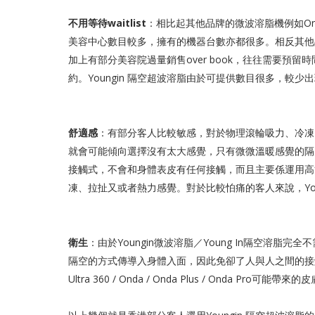
不用等待waitlist
：相比起其他品牌的微波溶脂機例如Onda／
美容中心數目較多，擁有的機器台數亦都很多。相反其他
加上有部分美容院過量銷售over book，往往需要預
約。Youngin 隔空超波溶脂由於可提供數目很多，較少出現
舒適感
：有部分客人比較敏感，對於物理滾輪吸力、冷凍
就會可能傾向選擇沒有太大感覺，只有微微溫暖感覺的隔空微波
接觸式，不會和身體表皮有任何接觸，而且主要係運用高
凍、拉扯又或者熱力感覺。對於比較怕痛的客人來說，You
衛生
：由於Youngin微波溶脂／Young In隔空溶脂
隔空的方式傳導入身體入面，因此免卻了人與人之間的接觸
Ultra 360 / Onda / Onda Plus / Onda Pro