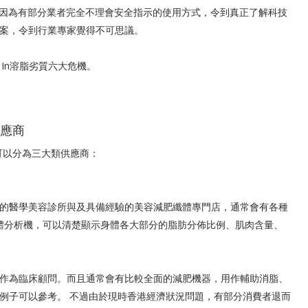
擔心！因為有部分業者完全不理會安全指示的使用方式，令到真正了解科技
案，令到行業專家覺得不可思議。
 In溶脂劣質六大危機。
供應商
主要可以分為三大類供應商：
的醫學美容診所與及具備經驗的美容減肥纖體專門店，通常會有各種
y身體分析機，可以清楚顯示身體各大部分的脂肪分佈比例、肌肉含量、
作為臨床顧問。而且通常會有比較全面的減肥機器，用作輔助消脂、
例子可以參考。 不過由於現時香港經濟狀況問題，有部分消費者退而