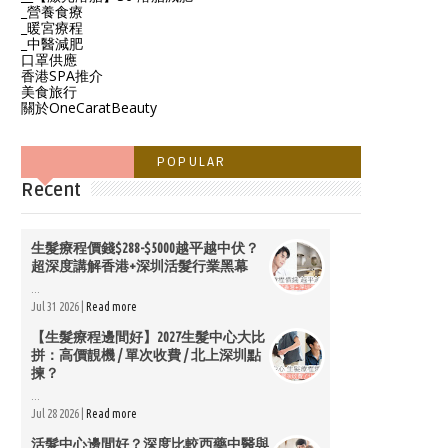
_營養食療
_暖宮療程
_中醫減肥
口罩供應
香港SPA推介
美食旅行
關於OneCaratBeauty
POPULAR
Recent
生髮療程價錢$288-$5000越平越中伏？
超深度講解香港+深圳活髮行業黑幕
...
Jul 31 2026 |
Read more
【生髮療程邊間好】2027生髮中心大比
拼：高價靚機 / 單次收費 / 北上深圳點
揀？
...
Jul 28 2026 |
Read more
活髮中心邊間好？深度比較西藥中醫與