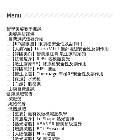
Menu
醫學美容教學測試
_美容黑店踢爆
_自費測試儀器介紹
__【KO黑眼圈】眼袋槍安全性及副作用
__【人氣V面】Liftera V Lift 無針埋線安全性及副作用
__【韓國美白】醫美級注氧 氧生療程須知
__【抗老瘦身】ReFit 名模熱旋光
__【激生膠原BB】膠原槍安全性及副作用
__【韓國流行】HIFU 瘦面
__【醫生之選】Thermage 單極RF安全性及副作用
__【保濕】水光槍
__【白嫩】胎盤素
_面膜自費測試
健康減肥營養
_減肥藥
_纖體代餐
_做機減肥
__【重要】最有效做機減肥教學
__【貴族瘦身】Le Shape 熱光雷神
__【熱光溶脂】ABAS SR 醫美超級瘦身
__【增肌減脂】BTL Emsculpt
__【大陸儀器】Ebox溶脂
__【激光溶脂】S6 溶脂減肥