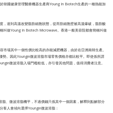
屬於韓國健康管理醫療機器生產商Young In Biotech生產的一種熱能加
身體溫度，達到高溫改變脂肪細胞狀態，從而肪細胞壁被高溫爆破，脂肪酸
ung In Biotech Microwave。香港一般美容院都會簡稱叫做
香港醫學美容市場其中一個性價比較高的亦能減肥機器，由於在亞洲南韓生產。
明顯優勢。因此Youngin微波溶脂市場零售價格亦都比較平。即使係所謂
ungin微波溶脂入場門檻較低，亦引發其他問題，值得消費者注意。
隔空溶脂、微波溶脂機平，不過價錢只係其中一個因素，解釋到點解部分
分客人會傾向選擇Youngin微波溶脂：