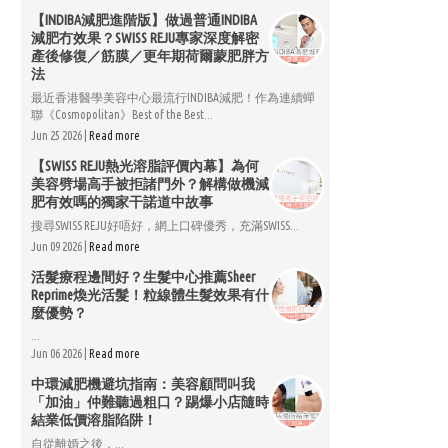
【INDIBA減肥進階版】做過普通INDIBA
減肥冇效果？SWISS REJU專家深度解密
產後修復／筋膜／更年期荷爾蒙肥胖方
法
最近香港醫學美容中心最流行INDIBA減肥！作為連續蟬
聯《Cosmopolitan》Best of the Best...
Jun 25 2026 |
Read more
【SWISS REJU熱光溶脂評價內幕】為何
美容劈場高手被拒諸門外？解構做機減
肥有效嗎的獨家干諾道中故事
搜尋SWISS REJU好唔好，網上口碑優秀，充滿SWISS...
Jun 09 2026 |
Read more
活髮療程邊間好？生髮中心推薦Sheer
Reprime煥光活髮！粒線體生髮效果有什
麼優勢？
...
Jun 06 2026 |
Read more
中環減肥機避坑指南：美容顧問叫我
「加油」仲難聽過粗口？踢爆小店隨時
結業低價溶脂陷阱！
自從離婚之後，...