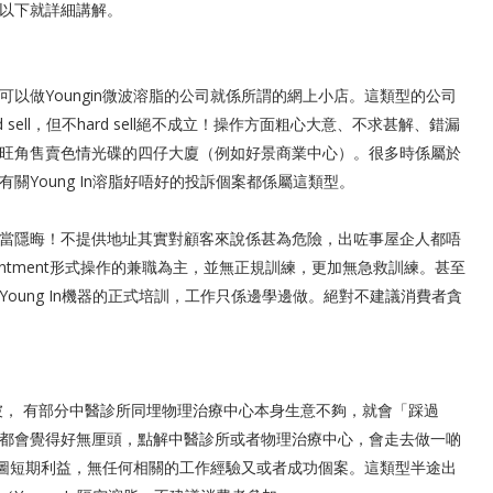
以下就詳細講解。
可以做Youngin微波溶脂的公司就係所謂的網上小店。這類型的公司
 sell，但不hard sell絕不成立！操作方面粗心大意、不求甚解、錯漏
旺角售賣色情光碟的四仔大廈（例如好景商業中心）。很多時係屬於
Young In溶脂好唔好的投訴個案都係屬這類型。
當隱晦！不提供地址其實對顧客來說係甚為危險，出咗事屋企人都唔
intment形式操作的兼職為主，並無正規訓練，更加無急救訓練。甚至
oung In機器的正式培訓，工作只係邊學邊做。絕對不建議消費者貪
， 有部分中醫診所同埋物理治療中心本身生意不夠，就會「踩過
都會覺得好無厘頭，點解中醫診所或者物理治療中心，會走去做一啲
粹貪圖短期利益，無任何相關的工作經驗又或者成功個案。這類型半途出