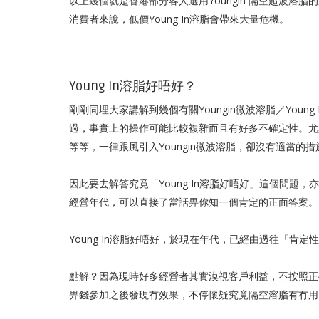
以上幾個就是香港部分客人選用Youngin 隔空超波
消費者來說，低價Young In溶脂會帶來大量危機。
Young In溶脂好唔好？
剛剛同埋大家講解到幾個有關Youngin微波溶脂／You
過，事實上的操作可能比較複雜而且有好多不確定性。尤
等等，一律跟風引入Youngin微波溶脂，卻沒有適當
因此要去解答究竟「Young In溶脂好唔好」這個問
經營年代，可以直接了當話畀你知一個肯定的正面答案。
Young In溶脂好唔好，於現在年代，已經由過往「肯
點解？因為現時好多經營者其實漠視客戶利益，不按照正
畀錢參加之後發現冇效果，不停懷疑究竟隔空溶脂有冇用