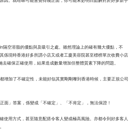
溶脂的原因。就咁睇可能會覺得幾正面，你可能未必明白點解對於好多新手
ng In隔空溶脂的優點與及吸引之處。雖然理論上的確有幾大優點，不
其係現時香港好多所謂小店又或者工廈美容院甚至標榜單次收費小店
的措施去確保正確使用，結果造成數量增加但整體質素下降的問題。
題，亦都增加了不確定性，未能好似其實剛剛嚟到香港時候，主要正規公司
定性正面」答案，係變成「不確定」、「不肯定」，無法保證！
確使用方式，甚至隨意配搭令客人變成極高風險。亦都令到好多客人
。