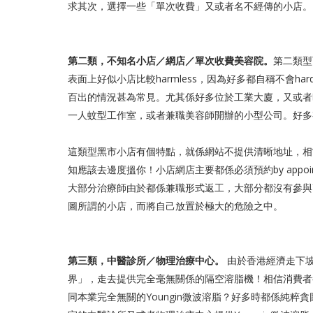
求其次，選擇一些「單次收費」又或者名不經傳的小店。
第二類，不知名小店／網店／單次收費美容院。
第二類型
表面上好似小店比較harmless，因為好多都自稱不會hard
百出的情況甚為常見。尤其係好多位於工業大廈，又或者
一人蚊型工作室，或者兼職美容師開辦的小型公司。好多有關
這類型黑市小店有個特點，就係網站不提供清晰地址，相
知應該去邊度搵你！小店網店主要都係必須預約by appo
大部分治療師由於都係兼職形式返工，大部分都沒有參與Y
圖所謂的小店，而將自己放置於極大的危險之中。
第三類，中醫診所／物理治療中心。
由於香港經濟走下坡
界」，走去提供完全毫無關係的隔空溶脂機！相信消費者
同本業完全無關的Youngin微波溶脂？好多時都係純