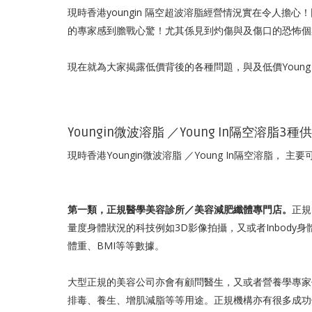
現時香港youngin 隔空超波溶脂經營情況實在令人
的專家感到膽戰心驚！尤其係見到灼傷與及傷口的恐怖個
現在就為大家揭露低價背後的各種問題，與及低價Young
Youngin微波溶脂 ／Young In隔空溶脂3種
現時香港Youngin微波溶脂 ／Young In隔空溶脂， 
第一類，正規醫學美容診所／美容減肥纖體專門店。
正規
量度身體狀況的科技例如3D影像拍攝，又或者Inbod
體重、BMI等等數據。
大型正規的美容公司亦會有顧問醫生，又或者營養學專家
排毒、養生、增肌減脂等等用途。正規機構亦有很多成功