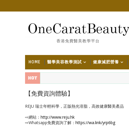
香港免費醫美教學平台
HOME
醫學美容教學測試
健康減肥營養
Hot
【免費資詢體驗】
REJU 瑞士年輕科學，正版熱光溶脂，高效健康醫美產品
⇨網站：
http://www.reju.hk
⇨Whatsapp免費資詢了解：
https://wa.link/yrp6bg