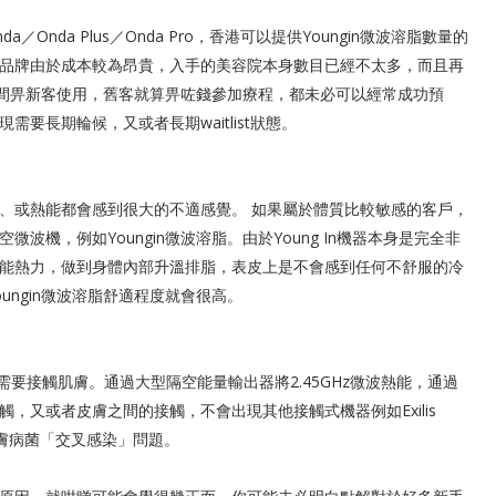
Onda Plus／Onda Pro，香港可以提供Youngin微波溶脂數量的
品牌由於成本較為昂貴，入手的美容院本身數目已經不太多，而且再
留時間畀新客使用，舊客就算畀咗錢參加療程，都未必可以經常成功預
需要長期輪候，又或者長期waitlist狀態。
、或熱能都會感到很大的不適感覺。 如果屬於體質比較敏感的客戶，
機，例如Youngin微波溶脂。由於Young In機器本身是完全非
能熱力，做到身體內部升溫排脂，表皮上是不會感到任何不舒服的冷
ngin微波溶脂舒適程度就會很高。
完全不需要接觸肌膚。通過大型隔空能量輸出器將2.45GHz微波熱能，通過
，又或者皮膚之間的接觸，不會出現其他接觸式機器例如Exilis
可能帶來的皮膚病菌「交叉感染」問題。