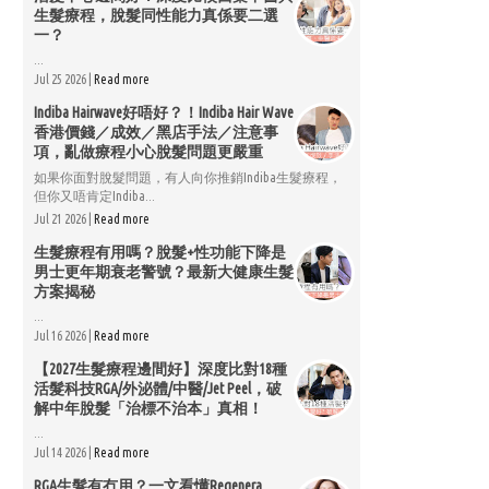
生髮療程，脫髮同性能力真係要二選
一？
...
Jul 25 2026 |
Read more
Indiba Hairwave好唔好？！Indiba Hair Wave
香港價錢／成效／黑店手法／注意事
項，亂做療程小心脫髮問題更嚴重
如果你面對脫髮問題，有人向你推銷Indiba生髮療程，
但你又唔肯定Indiba...
Jul 21 2026 |
Read more
生髮療程有用嗎？脫髮+性功能下降是
男士更年期衰老警號？最新大健康生髮
方案揭秘
...
Jul 16 2026 |
Read more
【2027生髮療程邊間好】深度比對18種
活髮科技RGA/外泌體/中醫/Jet Peel，破
解中年脫髮「治標不治本」真相！
...
Jul 14 2026 |
Read more
RGA生髮有冇用？一文看懂Regenera