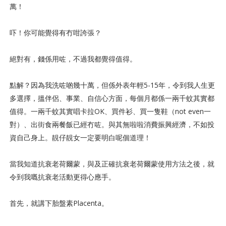
萬！
吓！你可能覺得有冇咁誇張？
絕對有，錢係用咗，不過我都覺得值得。
點解？因為我洗咗啲幾十萬，但係外表年輕5-15年，令到我人生更
多選擇，搵伴侶、事業、自信心方面，每個月都係一兩千蚊其實都
值得。一兩千蚊其實唱卡拉OK、買件衫、買一隻鞋（not even一
對）、出街食兩餐飯已經冇咗。與其無啦啦消費振興經濟，不如投
資自己身上。靚仔靚女一定要明白呢個道理！
當我知道抗衰老荷爾蒙，與及正確抗衰老荷爾蒙使用方法之後，就
令到我嘅抗衰老活動更得心應手。
首先，就講下胎盤素Placenta。