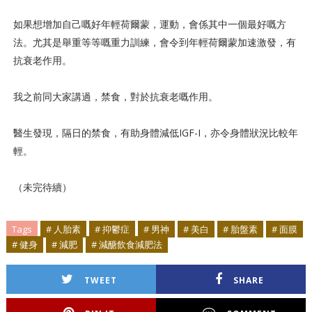
如果想增加自己嘅好年輕荷爾蒙，運動，會係其中一個最好嘅方
法。尤其是舉重等等嘅重力訓練，會令到年輕荷爾蒙加速激發，有
抗衰老作用。
我之前同大家講過，禁食，對於抗衰老嘅作用。
醫生發現，隔日的禁食，有助身體減低IGF-I，亦令身體狀況比較年
輕。
（未完待續）
Tags
# 人胎素
# 抑鬱症
# 男神
# 美白
# 胎盤素
# 面膜
# 健身
# 減肥
# 減醣飲食減肥法
TWEET
SHARE