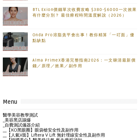
BTL Exion價錢單次收費攻略 $380-$6000一次效果
有什麼分別？ 最佳療程時間溫度解說（2026）
Onda Pro溶脂貪平會出事！教你精算「一叮面」優
點缺點
Alma PrimeX香港完整指南2026：一文睇清最新價
錢／原理／效果／副作用
Menu
醫學美容教學測試
_美容黑店踢爆
_自費測試儀器介紹
__【KO黑眼圈】眼袋槍安全性及副作用
__【人氣V面】Liftera V Lift 無針埋線安全性及副作用
__【韓國美白】醫美級注氧 氧生療程須知