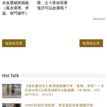
水改運秘術揭秘
牌、占卜算命與養
（風水堪輿、求
鬼仔可以改運嗎？
簽、奇門遁甲）
bRelated
較新的文章
較舊的文章
Hot Talk
【減肚腩佳音】家用減肥機只有「呢種」有用！一文
詳細分析5大家用減肥Glo爆脂機、YA-MAN、LPG
Wellbox、Glycel
InMode副作用陷阱，香港最新效果價錢評價