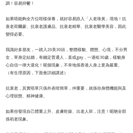
調！容易抑鬱！
如果唔能夠全方位咁樣保養，就好容易跌入「人老珠黃」境地！抗
衰老荷爾蒙、抗衰老護膚品、抗衰老精華、抗衰老醫學美容，因此
變得必要。
我識好多朋友，一踏入20美30頭，整體樣貌、體態、心境，不分男
女，單身定結婚，有錢定普通人，
直或gay，
一過咗30歲，樣貌身
心自信一律大退化！呢個現象，不幸地係香港人身上更為嚴重。
（有生理原因，下面會詳細講述）
抗衰老，其實唔單只係外表咁簡單，仲重要，就係你身體機能與及
心理狀態、精神健康。
如果你發現自己體重上升、皮膚乾燥、出老人班，注意！呢啲全部
係初老現象。