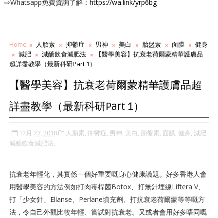
⇨Whatsapp免費資詢了解：
https://wa.link/yrp6bg
Home
人胎素
抑鬱症
男神
美白
胎盤素
面膜
健身
減肥
減醣飲食減肥法
【醫學美容】抗衰老荷爾蒙精華護膚品
超詳盡教學（最新科研Part 1）
【醫學美容】抗衰老荷爾蒙精華護膚品超
詳盡教學（最新科研Part 1）
12月 27, 2018
人胎素,
抑鬱症,
男神,
美白,
胎盤素,
面膜,
健身,
減肥,
減醣飲食減肥法,
抗衰老年輕化，其實係一個好重要嘅身心健康議題。好多香港人會
用醫學美容的方法例如打肉毒桿菌Botox、打無針埋線Liftera V、
打「少女針」Ellanse、Perlane填充劑、打抗衰老荷爾蒙等等嘅方
法，令自己外觀比較年輕、嘗試對抗衰老。又或者會用好多唔同嘅