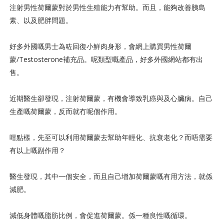
注射男性荷爾蒙對於男性生殖能力有幫助。而且，能夠改善胰島
素、以及肥胖問題。
好多外國嘅男士為咗回復小鮮肉身形，會網上購買男性荷爾
蒙/Testosterone補充品。呢類型嘅產品，好多外國網站都有出
售。
近期醫生卻發現，注射荷爾蒙，有機會導致乳癌與及心臟病。自己
生產嘅荷爾蒙，反而就冇呢個作用。
咁點樣，先至可以利用荷爾蒙去幫助年輕化、抗衰老化？而唔需要
有以上嘅副作用？
醫生發現，其中一個安全，而且自己增加荷爾蒙嘅有用方法，就係
減肥。
減低身體嘅脂肪比例，會促進荷爾蒙。係一種良性嘅循環。