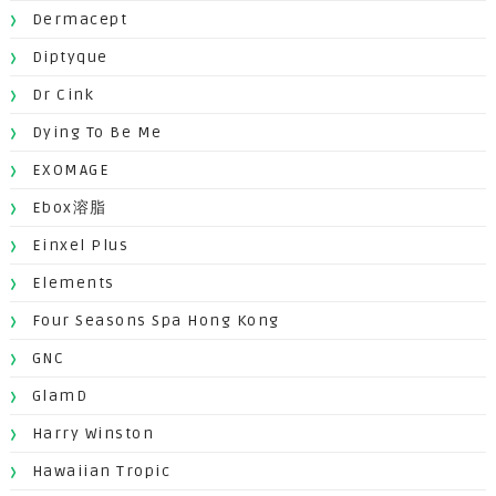
Dermacept
Diptyque
Dr Cink
Dying To Be Me
EXOMAGE
Ebox溶脂
Einxel Plus
Elements
Four Seasons Spa Hong Kong
GNC
GlamD
Harry Winston
Hawaiian Tropic