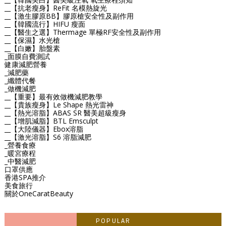
__【抗老瘦身】ReFit 名模熱旋光
__【激生膠原BB】膠原槍安全性及副作用
__【韓國流行】HIFU 瘦面
__【醫生之選】Thermage 單極RF安全性及副作用
__【保濕】水光槍
__【白嫩】胎盤素
_面膜自費測試
健康減肥營養
_減肥藥
_纖體代餐
_做機減肥
__【重要】最有效做機減肥教學
__【貴族瘦身】Le Shape 熱光雷神
__【熱光溶脂】ABAS SR 醫美超級瘦身
__【增肌減脂】BTL Emsculpt
__【大陸儀器】Ebox溶脂
__【激光溶脂】S6 溶脂減肥
_營養食療
_暖宮療程
_中醫減肥
口罩供應
香港SPA推介
美食旅行
關於OneCaratBeauty
POPULAR