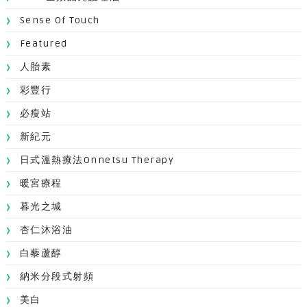
Sense Of Touch
Featured
人胎素
彩豐行
必瘦站
新紀元
日式溫熱療法Onnetsu Therapy
暖宮療程
暮光之城
杏仁沐浴油
白藜蘆醇
納米分段式射頻
美白