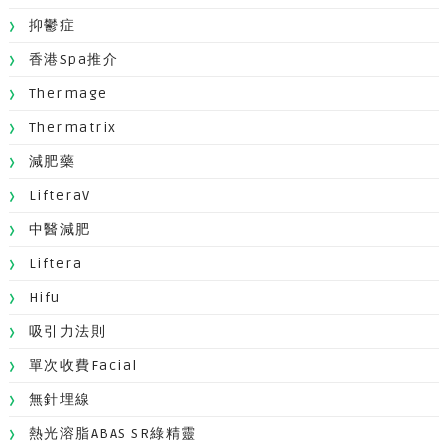
抑鬱症
香港Spa推介
Thermage
Thermatrix
減肥藥
LifteraV
中醫減肥
Liftera
Hifu
吸引力法則
單次收費facial
無針埋線
熱光溶脂ABAS SR綠精靈