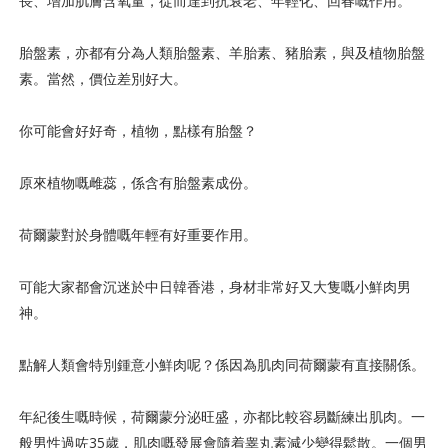
長、增加肌膚含氧量，從而達到抗衰老、年輕化、回春嘅作用。
胎盤素，亦都有分為人類胎盤素、羊胎素、豬胎素，與及植物胎盤
素。當然，價位差別好大。
你可能會好好奇，植物，點樣有胎盤？
原來植物嘅雌蕊，係含有胎盤素成份。
荷爾蒙對於身體嘅年輕有好重要作用。
可能大家都會沉迷於中日韓香港，身材非常好又大隻嘅小鮮肉男
神。
點解人類會特別鍾意小鮮肉呢？係因為肌肉同荷爾蒙有直接關係。
年紀後生嘅時候，荷爾蒙分泌旺盛，亦都比較容易斷練出肌肉。一
般男性過咗35歲，肌肉嘅發展會隨着睾丸素減少變得鬆散。一個男