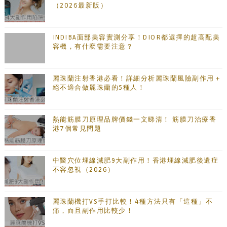
（2026最新版）
INDIBA面部美容實測分享！DIOR都選擇的超高配美
容機，有什麼需要注意？
麗珠蘭注射香港必看！詳細分析麗珠蘭風險副作用＋
絕不適合做麗珠蘭的5種人！
熱能筋膜刀原理品牌價錢一文睇清！ 筋膜刀治療香
港7個常見問題
中醫穴位埋線減肥9大副作用！香港埋線減肥後遺症
不容忽視（2026）
麗珠蘭機打VS手打比較！4種方法只有「這種」不
痛，而且副作用比較少！