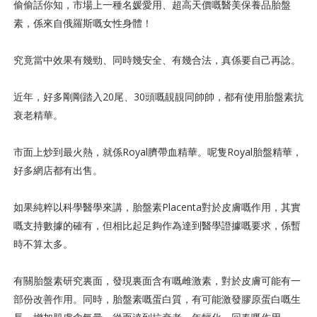
偷偷話你知，市場上一種名媛愛用、超高天價嘅醫美保養品胎盤
素，係來自俄羅斯嘅女性身體！
究竟當中效果有幾勁、同時幾安全、有幾合法，真係要自己再諗。
近年，好多剛剛踏入20尾、30頭嘅靚靚同帥帥，都有使用胎盤素抗
衰老精華。
市面上炒到最火熱，就係Royal臍帶血精華。呢隻Royal胎盤精華，
好多網店都有出售。
如果純粹以科學醫學來講，胎盤素Placenta對於皮膚嘅作用，其實
嘅支持數據的確有，但相比起足夠作為達到醫學證據嘅要求，係暫
時不算太多。
有關胎盤素研究裏面，發現裏面含有嘅雌激素，對於皮膚可能有一
部份改善作用。同時，胎盤素嘅蛋白質，有可能激發膠原蛋白嘅生