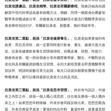
抗衰老護膚品、抗衰老精華、抗衰老荷爾蒙療程
。我會詳細為你講
解當中現代科學認為最有效嘅方法，價錢，同埋一啲親身自費參加
醫學美容嘅成效分享。亦都會為大家講解現今最流行嘅醫學美容抗
衰老療程包括EGF、荷爾蒙抗衰老、胎盤素、無針埋線等等。
抗衰老第二重點，就係「抗衰老健康養生」
。抗衰老如果要做到有
效果，而且見得快，就一定要同時進行飲食、養生、健康方面大改
造。抗衰老健康飲食養生習慣做得啱，你嘅皮膚、狀態、性能力、
都會有改善。呢一部份我會分享外國營養學家、醫生、中醫對於抗
老化與及荷爾蒙調節嘅生活習慣。令到大家唔需要去即貴嘅醫學美
容診所、聘請時薪數百美元起跳，每次口頭資詢都要收費幾千蚊港
幣嘅專家，都可以獲得最新抗衰老方法與及消息。
抗衰老第三重點，就係「抗衰老思考習慣」
。終於有句說話，叫做
有之內型之外，就係一個人嘅心境思想，往往會反應係一個人嘅外
表之上！如果思想年輕積極，外表亦會同樣反映出來。思想悲觀負
面，外表亦會提早衰老！要做到內在年輕，氣場年輕，就要連思想