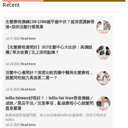
Recent
生髮療程價錢$288-$5000越平越中伏？超深度講解香
港+深圳活髮行業黑幕
...
Jul 31 2026 |
Read more
【生髮療程邊間好】2027生髮中心大比拼：高價靚
機 / 單次收費 / 北上深圳點揀？
...
Jul 28 2026 |
Read more
活髮中心邊間好？深度比較西藥中醫與生髮療程，
脫髮同性能力真係要二選一？
...
Jul 25 2026 |
Read more
Indiba Hairwave好唔好？！Indiba Hair Wave香港價錢／
成效／黑店手法／注意事項，亂做療程小心脫髮問
題更嚴重
如果你面對脫髮問題，有人向你推銷Indiba生髮療程，但你又唔肯定
Indiba...
Jul 21 2026 |
Read more