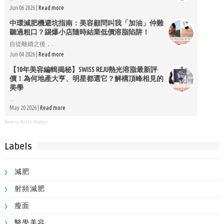
Jun 06 2026 |
Read more
中環減肥機避坑指南：美容顧問叫我「加油」仲難
聽過粗口？踢爆小店隨時結業低價溶脂陷阱！
自從離婚之後，...
Jun 04 2026 |
Read more
【10年美容編輯揭秘】SWISS REJU熱光溶脂最新評
價！為何地產大亨、明星都選它？解構頂峰相見的
美學
...
May 20 2026 |
Read more
Recent Posts Widget
Labels
減肥
射頻減肥
瘦面
醫學美容