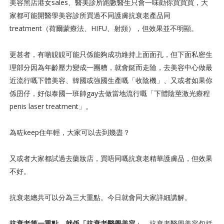
美容黑店港女sales、醫美診所跑數醫生只會一味勸你買買買，大
家都可能開醫學美容診所買過不同護膚抗衰老產品同
treatment（荷爾蒙療法、HIFU、射頻），但效果並不明顯。
更甚者，有啲靚靚可能只係能夠成功維持上面面孔，但下面私密生
理部分因為年齡壓力變成一團糟，就會鋌而走險，去美容中心做最
近流行嘅下體美容、韓國或強國生產嘅「收陰機」、又或者如果你
係囝仔，好似泰國一班帥gay去做當地流行嘅「下體陰莖激光療程
penis laser treatment」。
為咗keep住年輕，大家可以去到幾盡？
又或者大家都試過去藥妝店，買唔同嘅抗衰老精華護膚品，但效果
不好。
抗衰老總共可以分為三大重點。今日就會同大家詳細講解。
抗衰老第一重點，就係「抗衰老醫學美容」
。抗衰老醫學美容包括