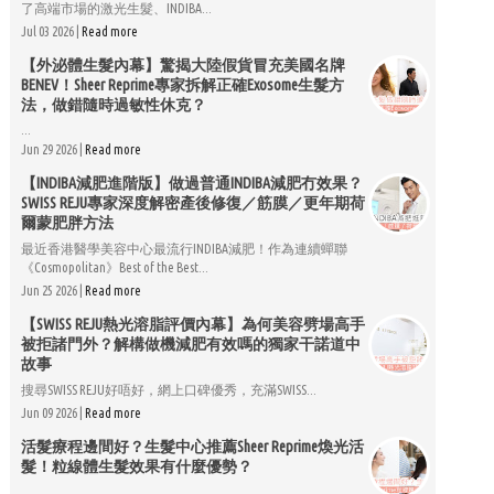
了高端市場的激光生髮、INDIBA...
Jul 03 2026 |
Read more
【外泌體生髮內幕】驚揭大陸假貨冒充美國名牌
BENEV！Sheer Reprime專家拆解正確Exosome生髮方
法，做錯隨時過敏性休克？
...
Jun 29 2026 |
Read more
【INDIBA減肥進階版】做過普通INDIBA減肥冇效果？
SWISS REJU專家深度解密產後修復／筋膜／更年期荷
爾蒙肥胖方法
最近香港醫學美容中心最流行INDIBA減肥！作為連續蟬聯
《Cosmopolitan》Best of the Best...
Jun 25 2026 |
Read more
【SWISS REJU熱光溶脂評價內幕】為何美容劈場高手
被拒諸門外？解構做機減肥有效嗎的獨家干諾道中
故事
搜尋SWISS REJU好唔好，網上口碑優秀，充滿SWISS...
Jun 09 2026 |
Read more
活髮療程邊間好？生髮中心推薦Sheer Reprime煥光活
髮！粒線體生髮效果有什麼優勢？
...