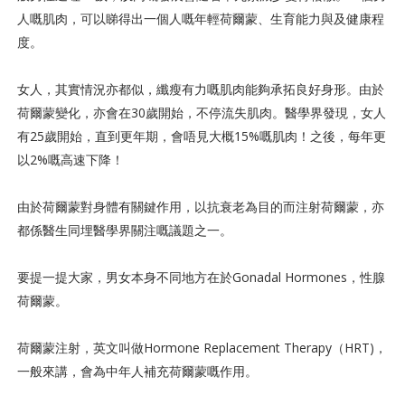
人嘅肌肉，可以睇得出一個人嘅年輕荷爾蒙、生育能力與及健康程
度。
女人，其實情況亦都似，纖瘦有力嘅肌肉能夠承拓良好身形。由於
荷爾蒙變化，亦會在30歲開始，不停流失肌肉。醫學界發現，女人
有25歲開始，直到更年期，會唔見大概15%嘅肌肉！之後，每年更
以2%嘅高速下降！
由於荷爾蒙對身體有關鍵作用，以抗衰老為目的而注射荷爾蒙，亦
都係醫生同埋醫學界關注嘅議題之一。
要提一提大家，男女本身不同地方在於Gonadal Hormones，性腺
荷爾蒙。
荷爾蒙注射，英文叫做Hormone Replacement Therapy（HRT)，
一般來講，會為中年人補充荷爾蒙嘅作用。