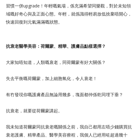
習慣一併upgrade！年輕嘅氣場，係充滿希望同樂觀，對於未知領
域嘅好奇心與及正面心態。年輕，就係識得輕易放低捨棄唔開心，
快速回復到元氣滿滿嘅狀態。
抗衰老醫學美容：荷爾蒙、精華、護膚品點樣選擇？
大家知唔知道，人類嘅衰老，同荷爾蒙有好大關係？
失去平衡嘅荷爾蒙，加上細胞氧化，令人衰老！
有冇發現你嘅護膚產品無論用幾多，塊面都仲係乾同埋下垂？
抗衰老，就要從荷爾蒙講起。
我未知道荷爾蒙同抗衰老嘅關係之前，我自己都用左唔少錢購買抗
衰老護膚、精華產品、醫學美容療程，我個人已經用咗超過幾十