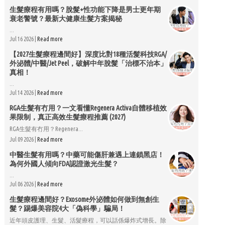
生髮療程有用嗎？脫髮+性功能下降是男士更年期
衰老警號？最新大健康生髮方案揭秘
...
Jul 16 2026 |
Read more
【2027生髮療程邊間好】深度比對18種活髮科技RGA/
外泌體/中醫/Jet Peel，破解中年脫髮「治標不治本」
真相！
...
Jul 14 2026 |
Read more
RGA生髮有冇用？一文看懂Regenera Activa自體移植效
果限制，真正高效生髮療程推薦 (2027)
RGA生髮有冇用？Regenera...
Jul 09 2026 |
Read more
中醫生髮有用嗎？中藥可能傷肝兼遇上連鎖黑店！
為何外國人傾向FDA認證激光生髮？
...
Jul 06 2026 |
Read more
生髮療程邊間好？Exosome外泌體如何做到無創生
髮？踢爆美容院4大「偽科學」騙局！
近年頭皮護理、生髮、活髮療程，可以話係爆炸式增長。除