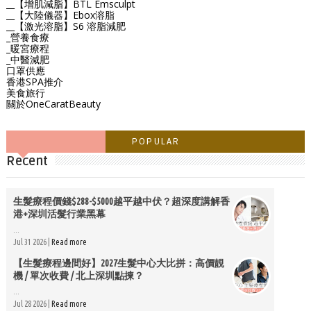
__【增肌減脂】BTL Emsculpt
__【大陸儀器】Ebox溶脂
__【激光溶脂】S6 溶脂減肥
_營養食療
_暖宮療程
_中醫減肥
口罩供應
香港SPA推介
美食旅行
關於OneCaratBeauty
POPULAR
Recent
生髮療程價錢$288-$5000越平越中伏？超深度講解香
港+深圳活髮行業黑幕
...
Jul 31 2026 |
Read more
【生髮療程邊間好】2027生髮中心大比拼：高價靚
機 / 單次收費 / 北上深圳點揀？
...
Jul 28 2026 |
Read more