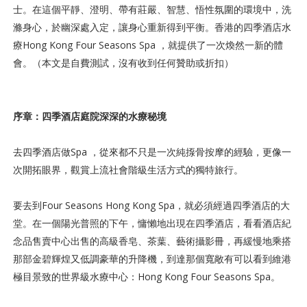
士。在這個平靜、澄明、帶有莊嚴、智慧、悟性氛圍的環境中，洗
滌身心，於幽深處入定，讓身心重新得到平衡。香港的四季酒店水
療Hong Kong Four Seasons Spa ，就提供了一次煥然一新的體
會。（本文是自費測試，沒有收到任何贊助或折扣）
序章：四季酒店庭院深深的水療秘境
去四季酒店做Spa ，從來都不只是一次純揼骨按摩的經驗，更像一
次開拓眼界，觀賞上流社會階級生活方式的獨特旅行。
要去到Four Seasons Hong Kong Spa，就必須經過四季酒店的大
堂。在一個陽光普照的下午，慵懶地出現在四季酒店，看看酒店紀
念品售賣中心出售的高級香皂、茶葉、藝術攝影冊，再緩慢地乘搭
那部金碧輝煌又低調豪華的升降機，到達那個寬敞有可以看到維港
極目景致的世界級水療中心：Hong Kong Four Seasons Spa。