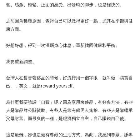
奮、感激、輕鬆、正面的感受。出發時的腳步，也是輕快的。
之前因為種種原因，覺得自己可以做得更好一點，尤其在平衡與健
康方面。
好想好想，得到一次深層身心休息，重新找回健康和平衡。
我要重新調整。
台灣人在售賣奢侈品的時候，好流行用一個字眼，就叫做「犒賞自
己」，英文，就是reward yourself。
為什麼我要強調「自費」呢？因為享用奢侈品，有好多方法，有些
人是靠品牌公關贊助、有些人是靠有錢男人施捨、有些人是靠繼承
父母財富。而最爽的一種，是經濟獨立自主，自己賺錢自己使。
這是最難，卻也是最有尊嚴的生活方式。為此，我感到尊嚴、謙卑