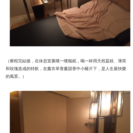
（療程完結後，在休息室裏嘆一嘆報紙，喝一杯用天然荔枝、薄荷
和玫瑰造成的特飲，在薰衣草香薰甜香中小睡片下，是人生最快樂
的風景。）