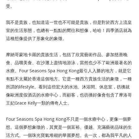
受。
我不是貴族，也知道這一世也不可能是貴族，但是對於西方上流皇
室的生活形態，也總有一點點的嚮往和想像，哈哈！四季酒店就為
這種想像提供了形象化的象徵。
摩納哥蒙地卡羅的貴族生活，包括了欣賞藝術作品、參加慈善晚
會、品嚐美食、在沙灘上盡情地游泳，當然也少不了歐洲最著名的
水療。Four Seasons Spa Hong Kong最引人入勝的地方，就是它
有點不太屬於香港這個地方。它是一種西方貴族生活的象徵，一種
所謂的lifestyle。看到這些宏大的水池、沐浴間、休息室，彷彿就
像歐洲度假酒店的水療中心，而顧客，也彷彿好像會包含了摩洛哥
王妃Grace Kelly一類的傳奇人士。
Four Seasons Spa Hong Kong不只是一個水療中心，更像一個夢
想。這個夢想象徵的，其實是一個富裕、優越、充滿藝術品味的生
活方式。一個珠光寶氣堆砌的華麗夢想。去一次，都為我平凡的人