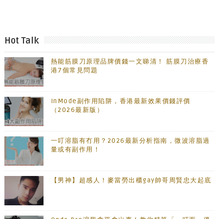
Hot Talk
熱能筋膜刀原理品牌價錢一文睇清！ 筋膜刀治療香
港7個常見問題
InMode副作用陷阱，香港最新效果價錢評價
（2026最新版）
一叮溶脂有冇用？2026最新分析指南，微波溶脂過
量或有副作用！
【男神】超感人！麥當勞出櫃gay帥哥周賢忠大起底