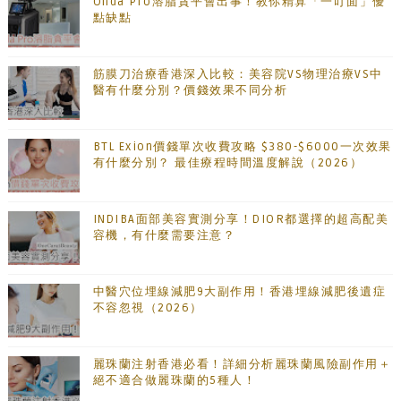
Onda Pro溶脂貪平會出事！教你精算「一叮面」優
點缺點
筋膜刀治療香港深入比較：美容院VS物理治療VS中
醫有什麼分別？價錢效果不同分析
BTL Exion價錢單次收費攻略 $380-$6000一次效果
有什麼分別？ 最佳療程時間溫度解說（2026）
INDIBA面部美容實測分享！DIOR都選擇的超高配美
容機，有什麼需要注意？
中醫穴位埋線減肥9大副作用！香港埋線減肥後遺症
不容忽視（2026）
麗珠蘭注射香港必看！詳細分析麗珠蘭風險副作用＋
絕不適合做麗珠蘭的5種人！