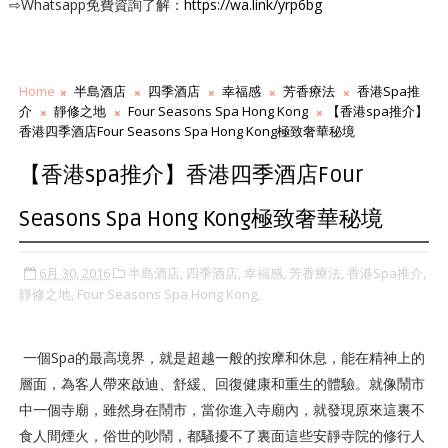
⇨Whatsapp免費資詢了解：
https://wa.link/yrp6bg
Home
半島酒店
四季酒店
幸福感
芳香療法
香港Spa推
介
靜修之地
Four Seasons Spa Hong Kong
【香港spa推介】
香港四季酒店Four Seasons Spa Hong Kong極致奢華秘境
【香港spa推介】香港四季酒店Four
Seasons Spa Hong Kong極致奢華秘境
6月 30, 2016
半島酒店,
四季酒店,
幸福感,
芳香療法,
香港Spa推介,
靜修之地,
Four Seasons Spa Hong Kong,
一個Spa的最高境界，就是超越一般的按摩和休息，能在精神上的
層面，為客人帶來啟迪、舒緩、回復健康和重生的體驗。就像鬧市
中一個寺廟，雖然身在鬧市，當你進入寺廟內，就發現原來這裏不
食人間煙火，俗世的吵鬧，都騷擾不了裏面這些安靜寺院的修行人