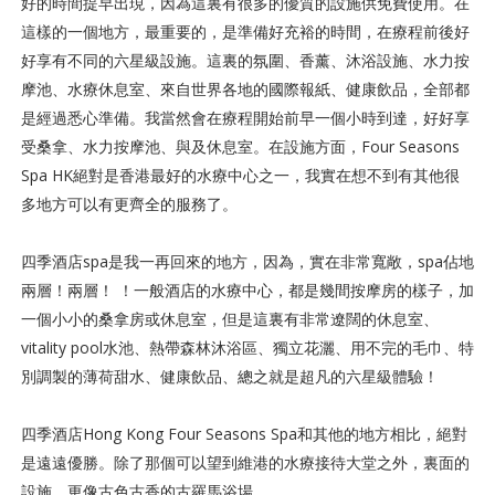
好的時間提早出現，因為這裏有很多的優質的設施供免費使用。
在
這樣的一個地方，最重要的，是準備好充裕的時間，在療程前後好
好享有不同的六星級設施。這裏的氛圍、香薰、沐浴設施、水力按
摩池、水療休息室、來自世界各地的國際報紙、健康飲品，全部都
是經過悉心準備。我當然會在療程開始前早一個小時到達，好好享
受桑拿、水力按摩池、與及休息室。在設施方面，Four Seasons
Spa HK絕對是香港最好的水療中心之一，我實在想不到有其他很
多地方可以有更齊全的服務了。
四季酒店spa是我一再回來的地方，因為，實在非常寬敞，spa佔地
兩層！兩層！ ！一般酒店的水療中心，都是幾間按摩房的樣子，加
一個小小的桑拿房或休息室，但是這裏有非常遼闊的休息室、
vitality pool水池、熱帶森林沐浴區、獨立花灑、用不完的毛巾、特
別調製的薄荷甜水、健康飲品、總之就是超凡的六星級體驗！
四季酒店Hong Kong Four Seasons Spa和其他的地方相比，絕對
是遠遠優勝。除了那個可以望到維港的水療接待大堂之外，裏面的
設施，更像古色古香的古羅馬浴場。