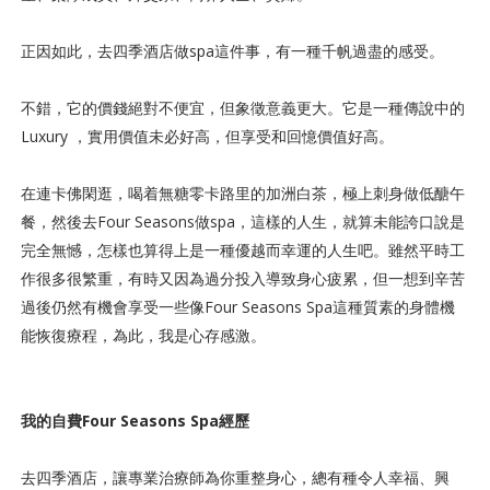
正因如此，
去四季酒店做spa這件事，有一種千帆過盡的感受。
不錯，它的價錢絕對不便宜，但象徵意義更大。它是一種傳說中的
Luxury ，實用價值未必好高，但享受和回憶價值好高。
在連卡佛閑逛，喝着無糖零卡路里的加洲白茶，極上刺身做低醣午
餐，然後
去Four Seasons做spa，這樣的人生，就算未能誇口說是
完全無憾，怎樣也算得上是一種優越而幸運的人生吧。雖然平時工
作很多很繁重，有時又因為過分投入導致身心疲累，但一想到辛苦
過後仍然有機會享受一些像Four Seasons Spa這種質素的身體機
能恢復療程，為此，我是心存感激。
我的自費Four Seasons Spa經歷
去四季酒店，讓專業治療師為你重整身心，總有種令人幸福、興