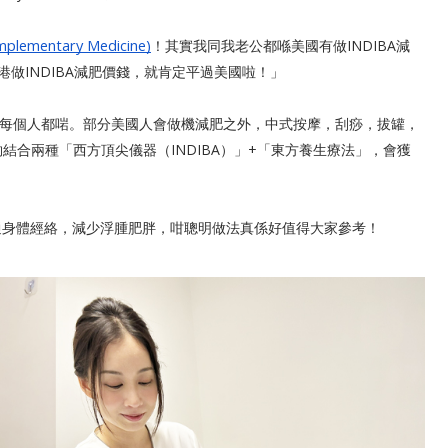
omplementary Medicine)
！其實我同我老公都喺美國有做INDIBA減
做INDIBA減肥價錢，就肯定平過美國啦！」
每個人都啱。部分美國人會做機減肥之外，中式按摩，刮痧，拔罐，
結合兩種「西方頂尖儀器（INDIBA）」+「東方養生療法」，會獲
法去暢通身體經絡，減少浮腫肥胖，咁聰明做法真係好值得大家參考！