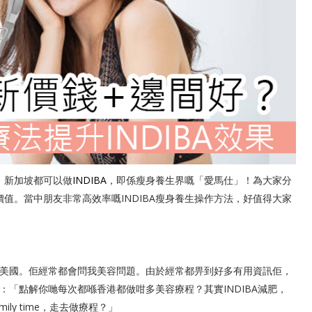
，新加坡都可以做
INDIBA
，即係瘦身養生界嘅「愛馬仕」！為大家分
價值。當中朋友非常高效率嘅INDIBA瘦身養生操作方法，好值得大家
埋美國。佢經常都會問我美容問題。由於經常都畀到好多有用資訊佢，
「點解你哋每次都喺香港都做咁多美容療程？其實INDIBA減肥，
y time，走去做療程？」