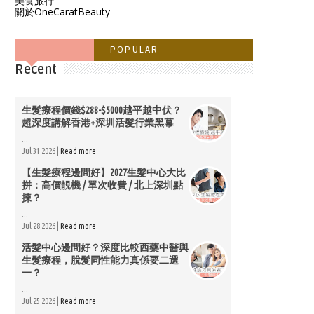
美食旅行
關於OneCaratBeauty
POPULAR
Recent
生髮療程價錢$288-$5000越平越中伏？
超深度講解香港+深圳活髮行業黑幕
...
Jul 31 2026 |
Read more
【生髮療程邊間好】2027生髮中心大比
拼：高價靚機 / 單次收費 / 北上深圳點
揀？
...
Jul 28 2026 |
Read more
活髮中心邊間好？深度比較西藥中醫與
生髮療程，脫髮同性能力真係要二選
一？
...
Jul 25 2026 |
Read more