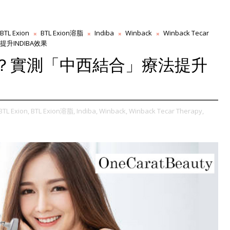
BTL Exion
BTL Exion溶脂
Indiba
Winback
Winback Tecar
升INDIBA效果
間好？實測「中西結合」療法提升
BTL Exion,
BTL Exion溶脂,
Indiba,
Winback,
Winback Tecar Therapy,