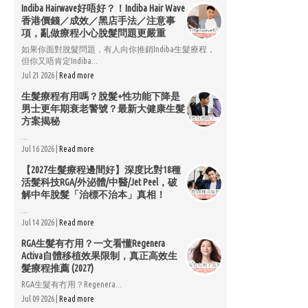
Indiba Hairwave好唔好？！Indiba Hair Wave
香港價錢／成效／黑店手法／注意事
項，亂做療程小心脫髮問題更嚴重
如果你面對脫髮問題，有人向你推銷Indiba生髮療程，
但你又唔肯定Indiba...
Jul 21 2026 |
Read more
生髮療程有用嗎？脫髮+性功能下降是
男士更年期衰老警號？最新大健康生髮
方案揭秘
...
Jul 16 2026 |
Read more
【2027生髮療程邊間好】深度比對18種
活髮科技RGA/外泌體/中醫/Jet Peel，破
解中年脫髮「治標不治本」真相！
...
Jul 14 2026 |
Read more
RGA生髮有冇用？一文看懂Regenera
Activa自體移植效果限制，真正高效生
髮療程推薦 (2027)
RGA生髮有冇用？Regenera...
Jul 09 2026 |
Read more