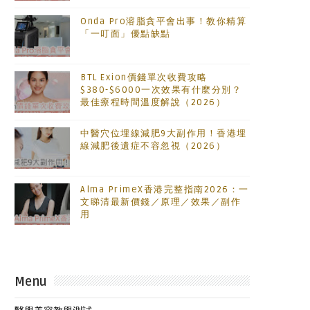
Onda Pro溶脂貪平會出事！教你精算
「一叮面」優點缺點
BTL Exion價錢單次收費攻略
$380-$6000一次效果有什麼分別？
最佳療程時間溫度解說（2026）
中醫穴位埋線減肥9大副作用！香港埋
線減肥後遺症不容忽視（2026）
Alma PrimeX香港完整指南2026：一
文睇清最新價錢／原理／效果／副作
用
Menu