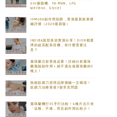
Glo爆脂機、YA-MAN、LPG
Wellbox、Glycel
InMode副作用陷阱，香港最新效果價
錢評價（2026最新版）
INDIBA面部美容實測分享！DIOR都選
擇的超高配美容機，有什麼需要注
意？
麗珠蘭注射香港必看！詳細分析麗珠
蘭風險副作用＋絕不適合做麗珠蘭的5
種人！
熱能筋膜刀原理品牌價錢一文睇清！
筋膜刀治療香港7個常見問題
麗珠蘭機打VS手打比較！4種方法只有
「這種」不痛，而且副作用比較少！