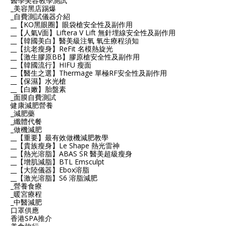
醫學美容教學測試
_美容黑店踢爆
_自費測試儀器介紹
__【KO黑眼圈】眼袋槍安全性及副作用
__【人氣V面】Liftera V Lift 無針埋線安全性及副作用
__【韓國美白】醫美級注氧 氧生療程須知
__【抗老瘦身】ReFit 名模熱旋光
__【激生膠原BB】膠原槍安全性及副作用
__【韓國流行】HIFU 瘦面
__【醫生之選】Thermage 單極RF安全性及副作用
__【保濕】水光槍
__【白嫩】胎盤素
_面膜自費測試
健康減肥營養
_減肥藥
_纖體代餐
_做機減肥
__【重要】最有效做機減肥教學
__【貴族瘦身】Le Shape 熱光雷神
__【熱光溶脂】ABAS SR 醫美超級瘦身
__【增肌減脂】BTL Emsculpt
__【大陸儀器】Ebox溶脂
__【激光溶脂】S6 溶脂減肥
_營養食療
_暖宮療程
_中醫減肥
口罩供應
香港SPA推介