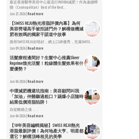
最近香港醫學美容中心最流行INDIBA減肥！作為連續蟬
聯《Cosmopolitan》Best of the Best...
Jun 25 2026 |
Read more
【SWISS REJU熱光溶脂評價內幕】為何
美容劈場高手被拒諸門外？解構做機減
肥有效嗎的獨家干諾道中故事
搜尋SWISS REJU好唔好，網上口碑優秀，充滿SWISS...
Jun 09 2026 |
Read more
活髮療程邊間好？生髮中心推薦Sheer
Reprime煥光活髮！粒線體生髮效果有什
麼優勢？
...
Jun 06 2026 |
Read more
中環減肥機避坑指南：美容顧問叫我
「加油」仲難聽過粗口？踢爆小店隨時
結業低價溶脂陷阱！
自從離婚之後，...
Jun 04 2026 |
Read more
【10年美容編輯揭秘】SWISS REJU熱光
溶脂最新評價！為何地產大亨、明星都
選它？解構頂峰相見的美學