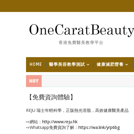
香港免費醫美教學平台
HOME
醫學美容教學測試
健康減肥營養
Hot
【免費資詢體驗】
REJU 瑞士年輕科學，正版熱光溶脂，高效健康醫美產品
⇨網站：
http://www.reju.hk
⇨Whatsapp免費資詢了解：
https://wa.link/yrp6bg