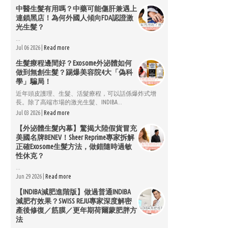
中醫生髮有用嗎？中藥可能傷肝兼遇上
連鎖黑店！為何外國人傾向FDA認證激
光生髮？
...
Jul 06 2026 |
Read more
生髮療程邊間好？Exosome外泌體如何
做到無創生髮？踢爆美容院4大「偽科
學」騙局！
近年頭皮護理、生髮、活髮療程，可以話係爆炸式增
長。除了高端市場的激光生髮、INDIBA...
Jul 03 2026 |
Read more
【外泌體生髮內幕】驚揭大陸假貨冒充
美國名牌BENEV！Sheer Reprime專家拆解
正確Exosome生髮方法，做錯隨時過敏
性休克？
...
Jun 29 2026 |
Read more
【INDIBA減肥進階版】做過普通INDIBA
減肥冇效果？SWISS REJU專家深度解密
產後修復／筋膜／更年期荷爾蒙肥胖方
法