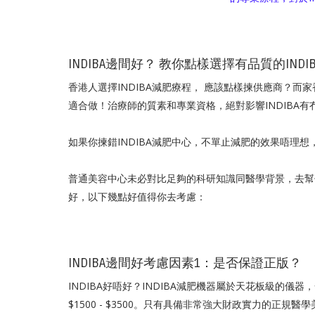
INDIBA邊間好？ 教你點樣選擇有品質的INDI
香港人選擇INDIBA減肥療程， 應該點樣揀供應商？而
適合做！治療師的質素和專業資格，絕對影響INDIBA有
如果你揀錯INDIBA減肥中心，不單止減肥的效果唔理
普通美容中心未必對比足夠的科研知識同醫學背景，去幫你正
好，以下幾點好值得你去考慮：
INDIBA邊間好考慮因素1：是否保證正版？
INDIBA好唔好？INDIBA減肥機器屬於天花板級的儀器
$1500 - $3500。只有具備非常強大財政實力的正規