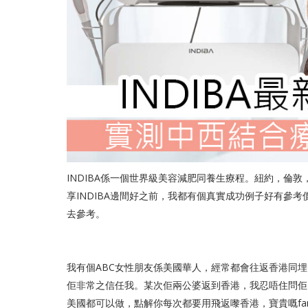
INDIBA係一個世界級美容減肥同養生療程。紐約，倫敦
享INDIBA邊間好之前，我都有個真實成功例子好有參考
去參考。
我有個ABC女性朋友係美國華人，經常都會往返香港同
佢非常之信任我。某次佢兩公婆返到香港，我忍唔住問佢：
美國都可以做，點解你每次都要用飛返嚟香港，寶貴嘅famil