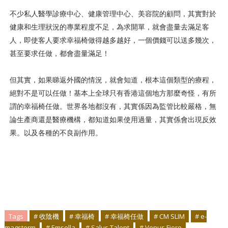
不少私人醫學診療中心、健康管理中心、美容院的顧問，其實對於
健康和生理狀況的專業程度不足，為求開單，就會盡量去滿足客
人，即使客人要求幸福椅做得越多越好，一個價錢可以送多幾次，
甚至要求任做，都會盡量滿足！
但其實，如果睇返外國的情況，就會知道，根本這個類型的療程，
絕對不是可以任做！基本上全球只有香港這個地方那麼奇怪，有所
謂的幸福椅任做。世界各地都沒有，其實係因為監管比較嚴格，無
論生產商還是醫療機構，都知道如果使用過量，其實係會出現反效
果。以及各種的不良副作用。
Tags
# 收陰機
# 幸福椅
# 幸福椅任做
# CM SLIM
# e-
magstorm
# Emsella
# Salus Talent
# Venus Fiore