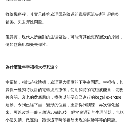
收陰機療程，其實只能夠處理因為陰道組織膠原流失所引起的乾、
鬆弛、失去彈性問題。
但其實，現代人所面對的生理鬆弛，可能有其他更深層次的原因，
例如盆底肌肉失去彈性。
為什麼近年幸福椅大行其道？
幸福椅，相比起收陰機，處理更大幅度的下半身問題。幸福椅，其
實係一種獨特設計的電磁波治療儀，使用獨特的電磁波能量，去改
善衰弱、衰老的盆底肌肉，模仿以前要自己進行的kegel exercise
運動。令到已經下垂、變形的位置，重新得到訓練，再次強化起
來。可以改善一般人超過30歲以後，經常會遇到的生理問題，包括
小便失禁、做運動、跑步追車時候容易出現的尿滲等等的問題。