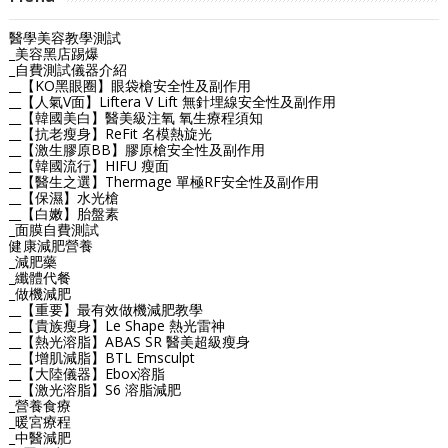
醫學美容教學測試
_美容黑店踢爆
_自費測試儀器介紹
__【KO黑眼圈】眼袋槍安全性及副作用
__【人氣V面】Liftera V Lift 無針埋線安全性及副作用
__【韓國美白】醫美級注氧 氧生療程須知
__【抗老瘦身】ReFit 名模熱旋光
__【激生膠原BB】膠原槍安全性及副作用
__【韓國流行】HIFU 瘦面
__【醫生之選】Thermage 單極RF安全性及副作用
__【保濕】水光槍
__【白嫩】胎盤素
_面膜自費測試
健康減肥營養
_減肥藥
_纖體代餐
_做機減肥
__【重要】最有效做機減肥教學
__【貴族瘦身】Le Shape 熱光雷神
__【熱光溶脂】ABAS SR 醫美超級瘦身
__【增肌減脂】BTL Emsculpt
__【大陸儀器】Ebox溶脂
__【激光溶脂】S6 溶脂減肥
_營養食療
_暖宮療程
_中醫減肥