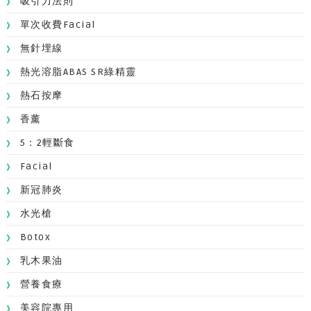
吸引力法則
單次收費facial
無針埋線
熱光溶脂ABAS SR綠精靈
熱石按摩
香薰
5：2輕斷食
Facial
新冠肺炎
水光槍
Botox
乳木果油
營養食療
美容院專用