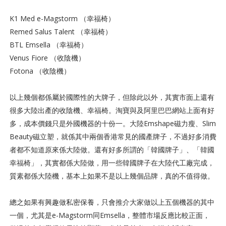
K1 Med e-Magstorm （幸福椅）
Remed Salus Talent （幸福椅）
BTL Emsella （幸福椅）
Venus Fiore （收陰機）
Fotona （收陰機）
以上幾個都係屬於國際性的大牌子，但除此以外，其實市面上還有
很多大陸出產的收陰機、幸福椅。淘寶與及阿里巴巴網站上面有好
多，成本價錢只是外國機器的十份一。大陸Emshape磁力瘦、Slim
Beauty磁立塑，就係其中兩個香港常見的國產牌子，不過好多消費
者都不知道原來係大陸做。還有好多所謂的「韓國牌子」、「韓國
幸福椅」，其實都係大陸做，用一些韓國牌子在大陸代工廠完成，
質素都係大陸機，基本上如果不是以上幾個品牌，真的不值得做。
總之如果有興趣做私密保養，只會推介大家做以上五個機器的其中
一個，尤其是e-Magstorm同Emsella，整體市場反應比較正面，