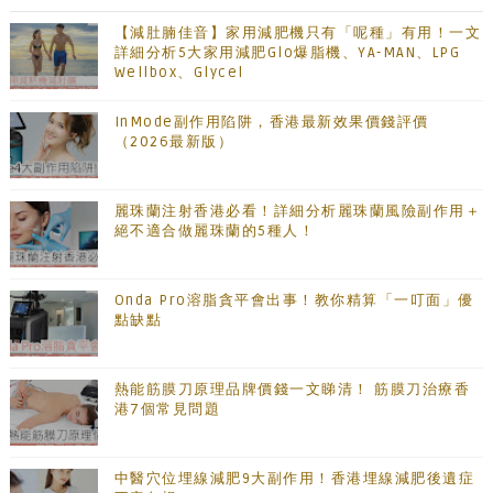
【減肚腩佳音】家用減肥機只有「呢種」有用！一文
詳細分析5大家用減肥Glo爆脂機、YA-MAN、LPG
Wellbox、Glycel
InMode副作用陷阱，香港最新效果價錢評價
（2026最新版）
麗珠蘭注射香港必看！詳細分析麗珠蘭風險副作用＋
絕不適合做麗珠蘭的5種人！
Onda Pro溶脂貪平會出事！教你精算「一叮面」優
點缺點
熱能筋膜刀原理品牌價錢一文睇清！ 筋膜刀治療香
港7個常見問題
中醫穴位埋線減肥9大副作用！香港埋線減肥後遺症