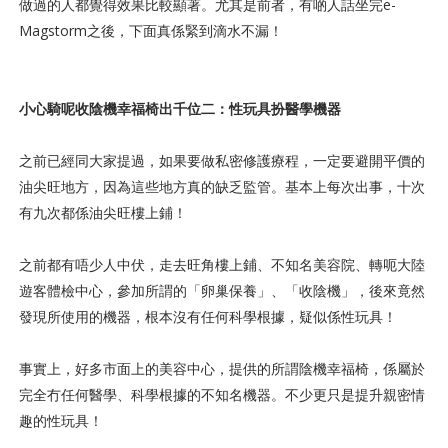
做過的人都覺得效果比較顯著。尤其是前者，有啲人話坐完e-
Magstorm之後，下面真係緊到滴水不漏！
小心騎呢收陰機幸福椅出千位二：性玩具扮醫學機器
之前已經同大家提過，如果要做私密修護療程，一定要避開平價的
油尖旺地方，因為這些地方真的缺乏監管。基本上每次出事，十次
有九次都係油尖旺樓上鋪！
之前都有唔少人中伏，走去旺角樓上鋪、不知名美容院、轉呃大陸
遊客體檢中心，參加所謂的「卵巢保養」、「收陰機」，後來竟然
發現所使用的機器，根本沒有任何科學根據，疑似係性玩具！
事實上，好多市面上的美容中心，提供的所謂陰機幸福椅，係屬於
完全冇任何醫學、科學根據的不知名機器。不少更只是提升親密情
趣的性玩具！