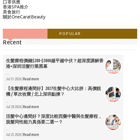
口罩供應
香港SPA推介
美食旅行
關於OneCaratBeauty
POPULAR
Recent
生髮療程價錢$288-$5000越平越中伏？超深度講解香
港+深圳活髮行業黑幕
...
Jul 31 2026 |
Read more
【生髮療程邊間好】2027生髮中心大比拼：高價靚
機 / 單次收費 / 北上深圳點揀？
...
Jul 28 2026 |
Read more
活髮中心邊間好？深度比較西藥中醫與生髮療程，
脫髮同性能力真係要二選一？
...
Jul 25 2026 |
Read more