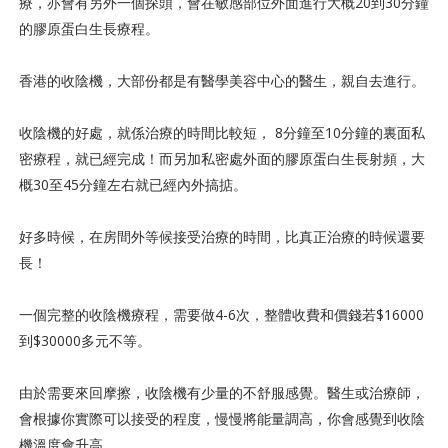
療，亦會有另外一個探頭，會在敏感部位外面進行大概20到30分鐘
的膠原蛋白生長療程。
香港的收陰機，大部份都是有醫學美容中心的醫生，親自去進行。
收陰機的好處，就係治療的時間比較短， 8分鐘至10分鐘的裏面私
密療程，就已經完成！而另加私密處外面的膠原蛋白生長射頻，大
概30至45分鐘左右就已經內外搞掂。
好多時候，在房間外等候接受治療的時間，比真正治療的時候還要
長！
一個完整的收陰機療程，需要做4-6次，整體收費和價錢若$16000
到$30000多元不等。
由於需要來回摩擦，收陰機有少量的不舒服感覺。醫生或治療師，
會根據你實際可以接受的程度，慢慢將能量調高，你會感覺到收陰
機溫度會升高。