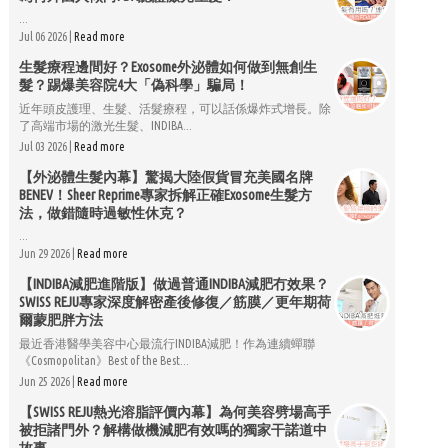
...
Jul 06 2026 |
Read more
生髮療程邊間好？Exosome外泌體如何做到無創生
髮？踢爆美容院4大「偽科學」騙局！
近年頭皮護理、生髮、活髮療程，可以話係爆炸式增長。除
了高端市場的激光生髮、INDIBA...
Jul 03 2026 |
Read more
【外泌體生髮內幕】驚揭大陸假貨冒充美國名牌
BENEV！Sheer Reprime專家拆解正確Exosome生髮方
法，做錯隨時過敏性休克？
...
Jun 29 2026 |
Read more
【INDIBA減肥進階版】做過普通INDIBA減肥冇效果？
SWISS REJU專家深度解密產後修復／筋膜／更年期荷
爾蒙肥胖方法
最近香港醫學美容中心最流行INDIBA減肥！作為連續蟬聯
《Cosmopolitan》Best of the Best...
Jun 25 2026 |
Read more
【SWISS REJU熱光溶脂評價內幕】為何美容劈場高手
被拒諸門外？解構做機減肥有效嗎的獨家干諾道中