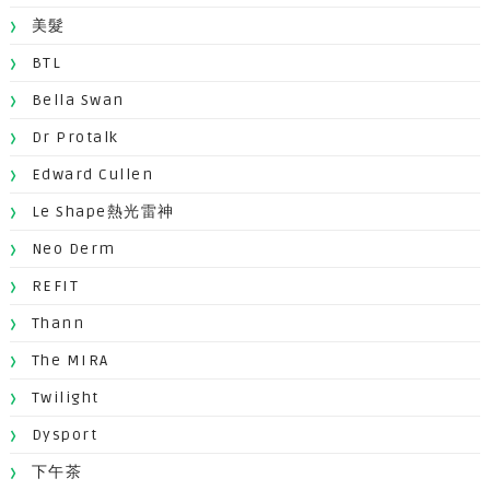
美髮
BTL
Bella Swan
Dr Protalk
Edward Cullen
Le Shape熱光雷神
Neo Derm
REFIT
Thann
The MIRA
Twilight
Dysport
下午茶