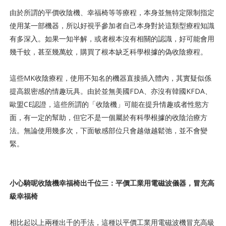
由於所謂的平價收陰機、幸福椅等等療程，本身並無特定限制指定
使用某一部機器，所以好視乎參加者自己本身對於這類型療程知識
有多深入。如果一知半解，或者根本沒有相關的認識，好可能會用
幾千蚊，甚至幾萬蚊，購買了根本缺乏科學根據的偽收陰療程。
這些MK收陰療程，使用不知名的機器直接插入體內，其實疑似係
提高親密感的情趣玩具。由於並無美國FDA、亦沒有韓國KFDA、
歐盟CE認證，這些所謂的「收陰機」可能在提升情趣或者性慾方
面，有一定的幫助，但它不是一個屬於有科學根據的收陰治療方
法。無論使用幾多次，下面敏感部位只會越做越鬆弛，並不會變
緊。
小心騎呢收陰機幸福椅出千位三：平價工業用電磁波儀器，冒充高
級幸福椅
相比起以上兩種出千的手法，這種以平價工業用電磁波機冒充高級