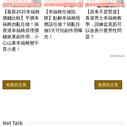
【最新2025幸福椅
【幸福椅任做陷
【原來不是腎虛】
價錢比較】平價幸
阱】點解幸福椅唔
香港男士幸福椅教
福椅勿亂任做！揭
應該任做？胡亂任
學，訓練盆底肌可
香港幸福椅原理價
做5大可怕副作用曝
以改善什麼男性問
錢效果副作用，小
光！
題？
心山寨幸福椅變不
育小產！
bRelated
較新的文章
較舊的文章
Hot Talk