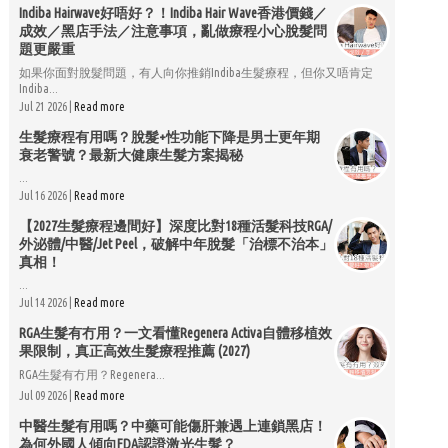
Indiba Hairwave好唔好？！Indiba Hair Wave香港價錢／
成效／黑店手法／注意事項，亂做療程小心脫髮問
題更嚴重
如果你面對脫髮問題，有人向你推銷Indiba生髮療程，但你又唔肯定
Indiba...
Jul 21 2026 |
Read more
生髮療程有用嗎？脫髮+性功能下降是男士更年期
衰老警號？最新大健康生髮方案揭秘
...
Jul 16 2026 |
Read more
【2027生髮療程邊間好】深度比對18種活髮科技RGA/
外泌體/中醫/Jet Peel，破解中年脫髮「治標不治本」
真相！
...
Jul 14 2026 |
Read more
RGA生髮有冇用？一文看懂Regenera Activa自體移植效
果限制，真正高效生髮療程推薦 (2027)
RGA生髮有冇用？Regenera...
Jul 09 2026 |
Read more
中醫生髮有用嗎？中藥可能傷肝兼遇上連鎖黑店！
為何外國人傾向FDA認證激光生髮？