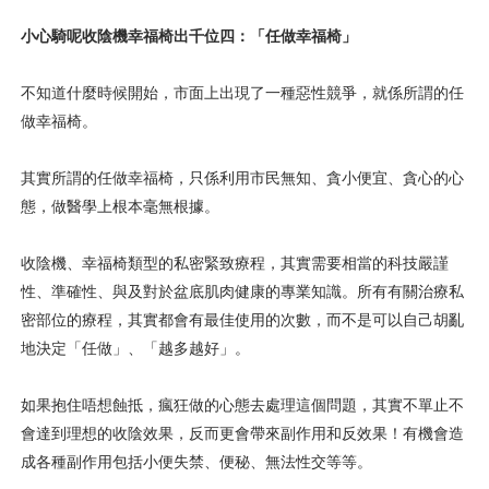
小心騎呢收陰機幸福椅出千位四：「任做幸福椅」
不知道什麼時候開始，市面上出現了一種惡性競爭，就係所謂的任
做幸福椅。
其實所謂的任做幸福椅，只係利用市民無知、貪小便宜、貪心的心
態，做醫學上根本毫無根據。
收陰機、幸福椅類型的私密緊致療程，其實需要相當的科技嚴謹
性、準確性、與及對於盆底肌肉健康的專業知識。所有有關治療私
密部位的療程，其實都會有最佳使用的次數，而不是可以自己胡亂
地決定「任做」、「越多越好」。
如果抱住唔想蝕抵，瘋狂做的心態去處理這個問題，其實不單止不
會達到理想的收陰效果，反而更會帶來副作用和反效果！有機會造
成各種副作用包括小便失禁、便秘、無法性交等等。