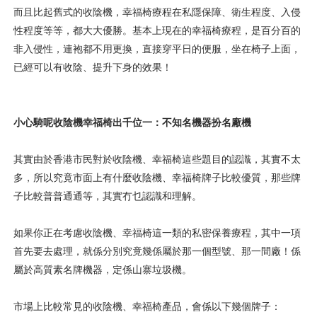
而且比起舊式的收陰機，幸福椅療程在私隱保障、衛生程度、入侵
性程度等等，都大大優勝。基本上現在的幸福椅療程，是百分百的
非入侵性，連袍都不用更換，直接穿平日的便服，坐在椅子上面，
已經可以有收陰、提升下身的效果！
小心騎呢收陰機幸福椅出千位一：不知名機器扮名廠機
其實由於香港市民對於收陰機、幸福椅這些題目的認識，其實不太
多，所以究竟市面上有什麼收陰機、幸福椅牌子比較優質，那些牌
子比較普普通通等，其實冇乜認識和理解。
如果你正在考慮收陰機、幸福椅這一類的私密保養療程，其中一項
首先要去處理，就係分別究竟幾係屬於那一個型號、那一間廠！係
屬於高質素名牌機器，定係山寨垃圾機。
市場上比較常見的收陰機、幸福椅產品，會係以下幾個牌子：