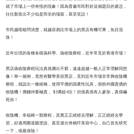
就了市場上一些奇怪的現象！因為普遍市民對於這個題目的避忌，
往往製造出不少似是而非的場面，甚至笑話！
市民越唔敢問清楚，就越容易比市場上的黑店有機可乘，魚目混
珠！
近年出現的各種各樣偽科學、偽收陰療程，近年常見於香港市場！
黑店偽收陰療程玩法真係層出不窮，遠遠超越一般人正常理解同想
像！舉一個例，竟然有醫學美容黑店，見到近年市場非常興收陰機
療程，就諗出一條絕橋，使用平價的国產性玩具，假扮外國貴價的
收陰機！價錢仲要極貴， $3萬蚊4次！但係真係有人參加，真係嚇
死你！
收陰機、幸福椅一類療程，其實正正經經去理解，正正經經去學
習，好過周圍道聽塗說、甚至過分倚賴吓美容中心，自己首先研究
一下，係最保險！