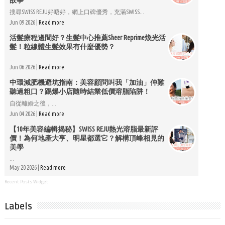
故事
搜尋SWISS REJU好唔好，網上口碑優秀，充滿SWISS...
Jun 09 2026 |
Read more
活髮療程邊間好？生髮中心推薦Sheer Reprime煥光活
髮！粒線體生髮效果有什麼優勢？
...
Jun 06 2026 |
Read more
中環減肥機避坑指南：美容顧問叫我「加油」仲難
聽過粗口？踢爆小店隨時結業低價溶脂陷阱！
自從離婚之後，...
Jun 04 2026 |
Read more
【10年美容編輯揭秘】SWISS REJU熱光溶脂最新評
價！為何地產大亨、明星都選它？解構頂峰相見的
美學
...
May 20 2026 |
Read more
Recent Posts Widget
Labels